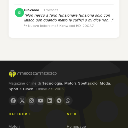
Giovanni
·
1 mese fa
GI
“Non riesco a farlo funsionare funsiona solo con
lataco usb quando metto le cuffici o mi dice non...”
↳ Nuovo lettore mp3 Kenwood HD-20GA7
Magazine online di
Tecnologia
,
Motori
,
Spettacolo
,
Moda
,
Sport
e
Giochi
. Online dal 2005.
CATEGORIE
SITO
Motori
Homepage