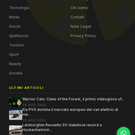
Tecnologia
Chi siamo
Moda
Contatti
Giochi
Note Legali
Spettacolo
Privacy Policy
Turismo
Sport
Beauty
Società
ULTIMI ARTICOLI
Warrior Cats: Clans of the Forest, il primo videogioco uf...
06 AGO 2026
Kia PV5 domina il mercato europeo dei van elettrici di
me...
06 AGO 2026
Lamborghini Revuelto SV stabilisce record a
Hockenheimrin...