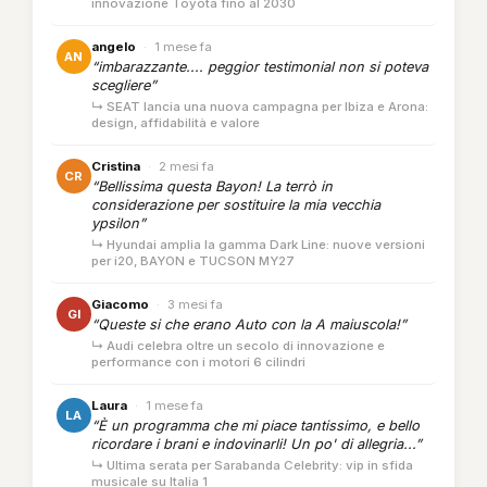
innovazione Toyota fino al 2030
angelo
·
1 mese fa
AN
“imbarazzante.... peggior testimonial non si poteva
scegliere”
↳ SEAT lancia una nuova campagna per Ibiza e Arona:
design, affidabilità e valore
Cristina
·
2 mesi fa
CR
“Bellissima questa Bayon! La terrò in
considerazione per sostituire la mia vecchia
ypsilon”
↳ Hyundai amplia la gamma Dark Line: nuove versioni
per i20, BAYON e TUCSON MY27
Giacomo
·
3 mesi fa
GI
“Queste si che erano Auto con la A maiuscola!”
↳ Audi celebra oltre un secolo di innovazione e
performance con i motori 6 cilindri
Laura
·
1 mese fa
LA
“È un programma che mi piace tantissimo, e bello
ricordare i brani e indovinarli! Un po' di allegria...”
↳ Ultima serata per Sarabanda Celebrity: vip in sfida
musicale su Italia 1