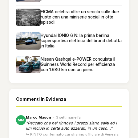
EICMA celebra oltre un secolo sulle due
ruote con una miniserie social in otto
episodi
Hyundai IONIQ 6 N: la prima berlina
supersportiva elettrica del brand debutta
in Italia
Nissan Qashqai e-POWER conquista il
Guinness World Record per efficienza
con 1.980 km con un pieno
Commenti in Evidenza
Marco Mason
·
3 settimane fa
MM
“Peccato che nel rinnovo i prezzi siano saliti ed i
km inclusi in certe auto azzerati, in un caso...”
↳ KINTO confermato car sharing ufficiale di Venezia: