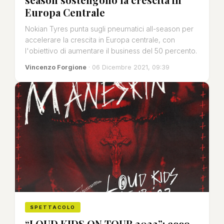
Europa Centrale
Nokian Tyres punta sugli pneumatici all-season per
accelerare la crescita in Europa centrale, con
l'obiettivo di aumentare il business del 50 percento.
Vincenzo Forgione
· 06 Dicembre 2021, 09:39
SPETTACOLO
“LOUD KIDS ON TOUR 2022”: ecco