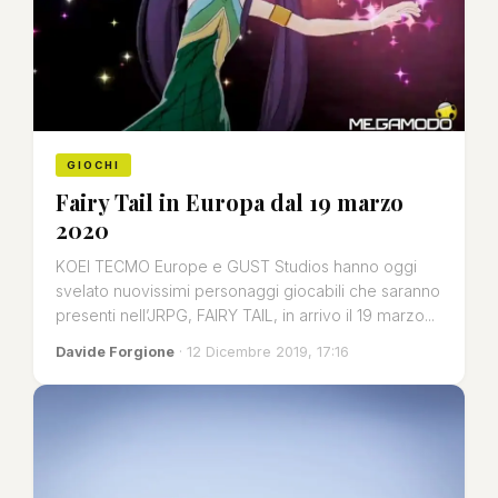
GIOCHI
Fairy Tail in Europa dal 19 marzo
2020
KOEI TECMO Europe e GUST Studios hanno oggi
svelato nuovissimi personaggi giocabili che saranno
presenti nell’JRPG, FAIRY TAIL, in arrivo il 19 marzo...
Davide Forgione
· 12 Dicembre 2019, 17:16