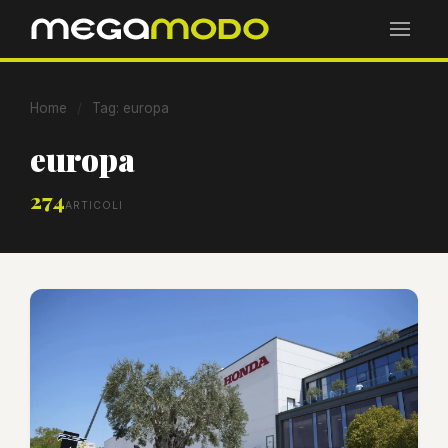
Home
/
Tag: europa
europa
274
ARTICOLI