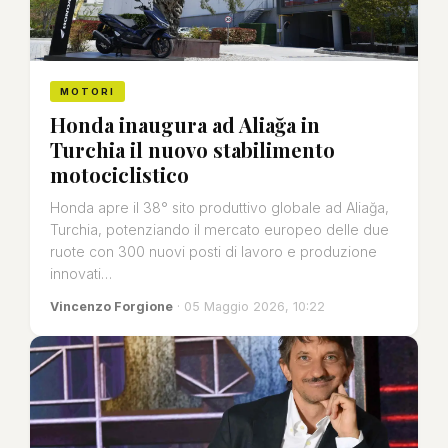
MOTORI
Honda inaugura ad Aliağa in
Turchia il nuovo stabilimento
motociclistico
Honda apre il 38° sito produttivo globale ad Aliağa,
Turchia, potenziando il mercato europeo delle due
ruote con 300 nuovi posti di lavoro e produzione
innovati…
Vincenzo Forgione
· 05 Maggio 2026, 10:22