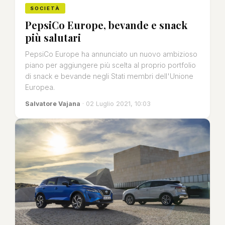
SOCIETÀ
PepsiCo Europe, bevande e snack
più salutari
PepsiCo Europe ha annunciato un nuovo ambizioso
piano per aggiungere più scelta al proprio portfolio
di snack e bevande negli Stati membri dell'Unione
Europea.
Salvatore Vajana
· 02 Luglio 2021, 10:03