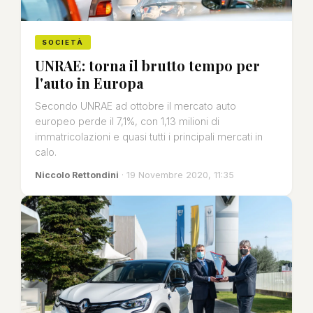
SOCIETÀ
UNRAE: torna il brutto tempo per
l'auto in Europa
Secondo UNRAE ad ottobre il mercato auto
europeo perde il 7,1%, con 1,13 milioni di
immatricolazioni e quasi tutti i principali mercati in
calo.
Niccolo Rettondini
· 19 Novembre 2020, 11:35