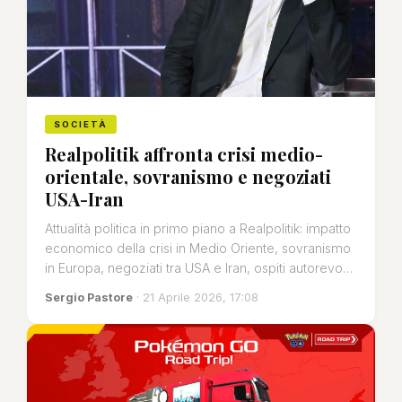
SOCIETÀ
Realpolitik affronta crisi medio-
orientale, sovranismo e negoziati
USA-Iran
Attualità politica in primo piano a Realpolitik: impatto
economico della crisi in Medio Oriente, sovranismo
in Europa, negoziati tra USA e Iran, ospiti autorevo…
Sergio Pastore
· 21 Aprile 2026, 17:08