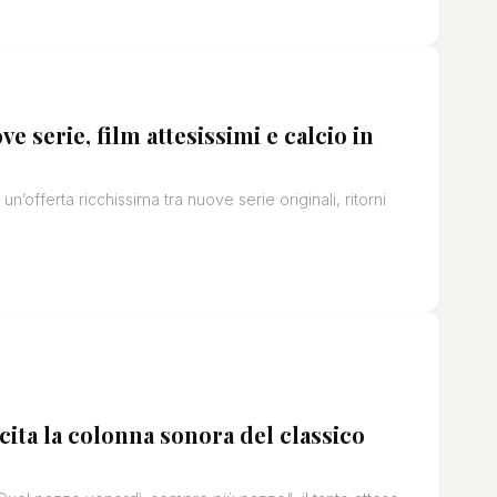
e serie, film attesissimi e calcio in
n’offerta ricchissima tra nuove serie originali, ritorni
a la colonna sonora del classico