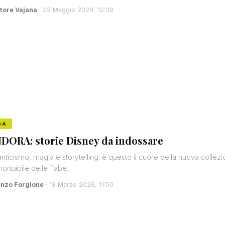
tore Vajana
· 25 Maggio 2026, 12:39
DA
DORA: storie Disney da indossare
ticismo, magia e storytelling: è questo il cuore della nuova collezi
montabile delle fiabe.
enzo Forgione
· 18 Marzo 2026, 11:50