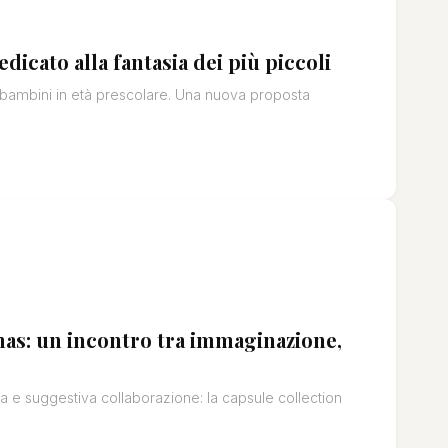
edicato alla fantasia dei più piccoli
i bambini in età prescolare. Una nuova proposta
as: un incontro tra immaginazione,
 e suggestiva collaborazione: la capsule collection