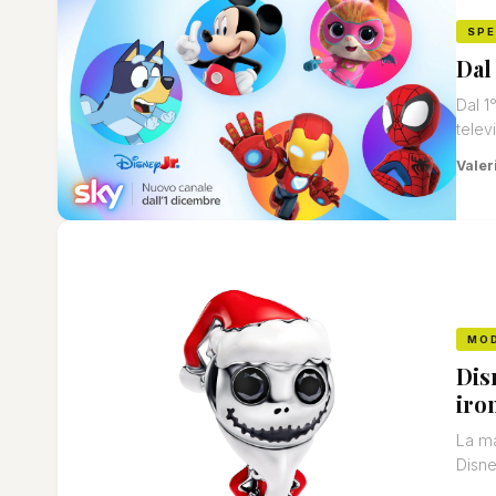
SP
Dal
Dal 1
telev
Valeri
MO
Dis
iro
La ma
Disne