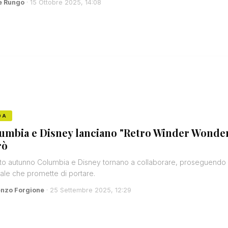
e Rungo
· 15 Ottobre 2025, 14:08
DA
umbia e Disney lanciano "Retro Winder Wonder":
rò
o autunno Columbia e Disney tornano a collaborare, proseguendo un
ale che promette di portare.
enzo Forgione
· 25 Settembre 2025, 12:29