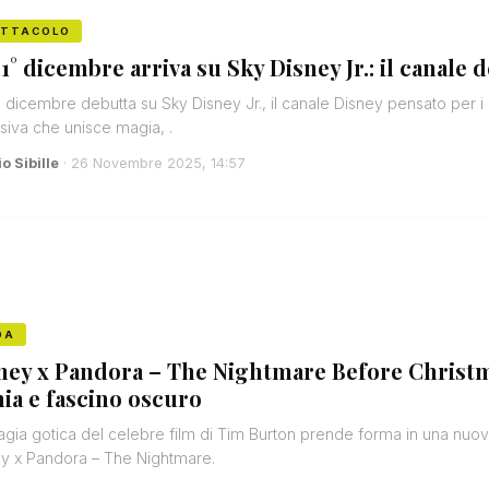
ETTACOLO
 1° dicembre arriva su Sky Disney Jr.: il canale d
° dicembre debutta su Sky Disney Jr., il canale Disney pensato per 
isiva che unisce magia, .
o Sibille
· 26 Novembre 2025, 14:57
DA
ney x Pandora – The Nightmare Before Christm
nia e fascino oscuro
gia gotica del celebre film di Tim Burton prende forma in una nuova
y x Pandora – The Nightmare.