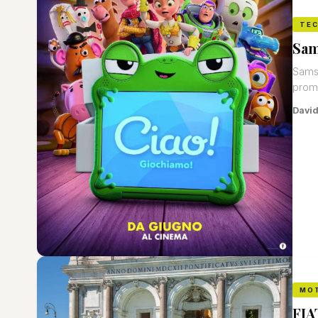
TE
Sam
Samsu
promo
David
MO
FIA