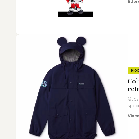
Ettor
MO
Col
ret
Quest
speci
Vinc