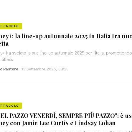
ETTACOLO
ney+: la line-up autunnale 2025 in Italia tra nuov
etta
y+ ha svelato la sua line-up autunnale 2025 per l’Italia, promettendo u
 attesi.
o Pastore
· 13 Settembre 2025, 08:20
ETTACOLO
EL PAZZO VENERDÌ, SEMPRE PIÙ PAZZO": è uscit
ney con Jamie Lee Curtis e Lindsay Lohan