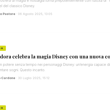
osfera di magia e nostalgia torna prepotentemente con l’uscita di "
l del classico Disney.
o Pastore
· 06 Agosto 2025, 13:05
DA
dora celebra la magia Disney con una nuova c
n potere senza tempo nei personaggi Disney: un’energia capace di e
ntare sogni. Questo incanto.
o Cardone
· 30 Luglio 2025, 15:12
DA