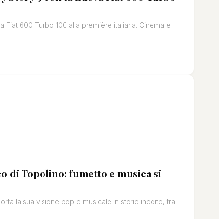
la Fiat 600 Turbo 100 alla première italiana. Cinema e
o di Topolino: fumetto e musica si
ta la sua visione pop e musicale in storie inedite, tra