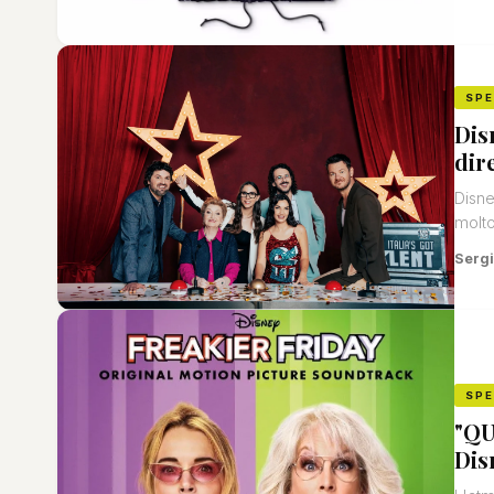
SP
Dis
dir
Disne
molto
Sergi
SP
"QU
Dis