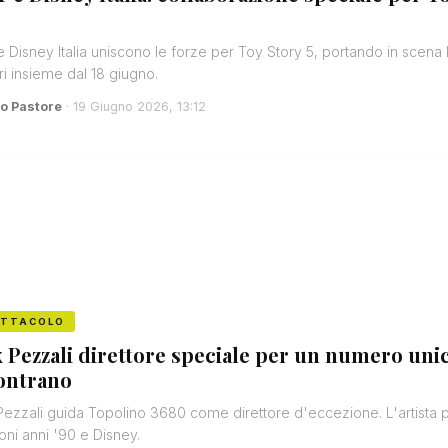
e Disney Italia uniscono le forze per Toy Story 5, portando in scena 
i insieme dal 18 giugno.
o Pastore
· 19 Giugno 2026, 13:12
ETTACOLO
 Pezzali direttore speciale per un numero unic
ontrano
ezzali guida Topolino 3680 come direttore d'eccezione. L'artista por
ioni anni '90 e Disney.