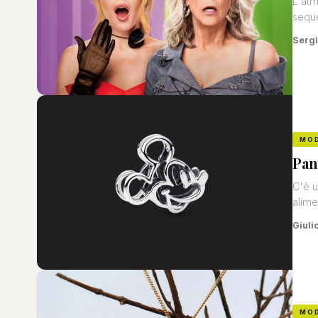
L'atm
seque
Sergi
MO
Pan
C'è u
alime
Giuli
MO