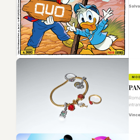
Salva
MO
PAN
Roman
intra
Vinc