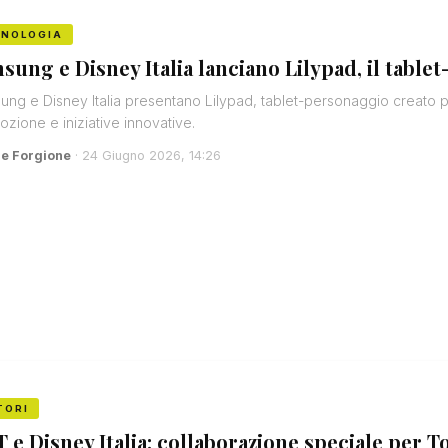
CNOLOGIA
sung e Disney Italia lanciano Lilypad, il table
ng e Disney Italia presentano Lilypad, tablet-personaggio creato 
zione e iniziative innovative.
e Forgione
· 24 Giugno 2026, 14:26
TORI
T e Disney Italia: collaborazione speciale per T