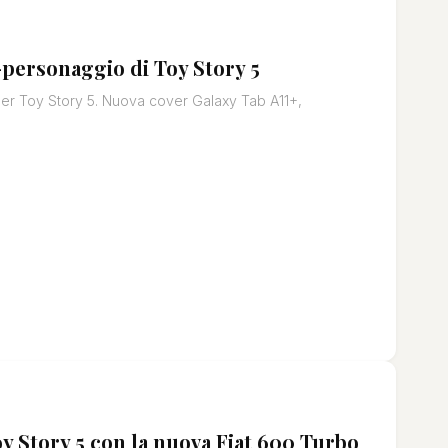
t-personaggio di Toy Story 5
per Toy Story 5. Nuova cover Galaxy Tab A11+,
oy Story 5 con la nuova Fiat 600 Turbo