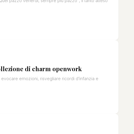
Quel pazzo venerdì, sempre più pazzo", il tanto atteso
ollezione di charm openwork
vocare emozioni, risvegliare ricordi d’infanzia e