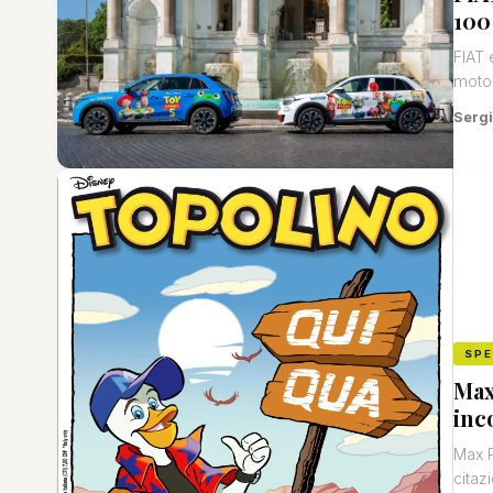
100
FIAT 
motor
Sergi
SP
Max
inc
Max P
citaz