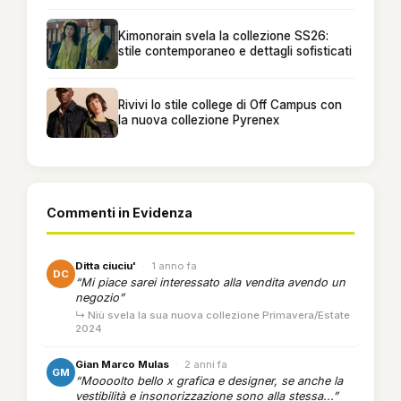
Kimonorain svela la collezione SS26:
stile contemporaneo e dettagli sofisticati
Rivivi lo stile college di Off Campus con
la nuova collezione Pyrenex
Commenti in Evidenza
Ditta ciuciu'
·
1 anno fa
DC
“Mi piace sarei interessato alla vendita avendo un
negozio”
↳ Niù svela la sua nuova collezione Primavera/Estate
2024
Gian Marco Mulas
·
2 anni fa
GM
“Moooolto bello x grafica e designer, se anche la
vestibilità e insonorizzazione sono alla stessa...”