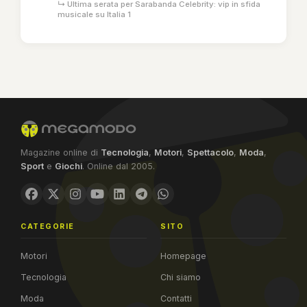
↳ Ultima serata per Sarabanda Celebrity: vip in sfida
musicale su Italia 1
Magazine online di
Tecnologia
,
Motori
,
Spettacolo
,
Moda
,
Sport
e
Giochi
. Online dal 2005.
CATEGORIE
SITO
Motori
Homepage
Tecnologia
Chi siamo
Moda
Contatti