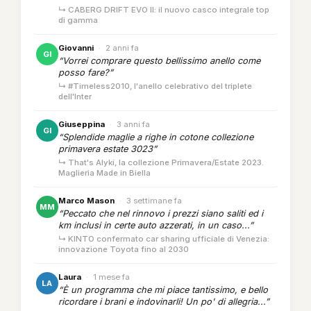
↳ CABERG DRIFT EVO II: il nuovo casco integrale top
di gamma
Giovanni
·
2 anni fa
GI
“Vorrei comprare questo bellissimo anello come
posso fare?”
↳ #Timeless2010, l'anello celebrativo del triplete
dell'Inter
Giuseppina
·
3 anni fa
GI
“Splendide maglie a righe in cotone collezione
primavera estate 3023”
↳ That's Alyki, la collezione Primavera/Estate 2023.
Maglieria Made in Biella
Marco Mason
·
3 settimane fa
MM
“Peccato che nel rinnovo i prezzi siano saliti ed i
km inclusi in certe auto azzerati, in un caso...”
↳ KINTO confermato car sharing ufficiale di Venezia:
innovazione Toyota fino al 2030
Laura
·
1 mese fa
LA
“È un programma che mi piace tantissimo, e bello
ricordare i brani e indovinarli! Un po' di allegria...”