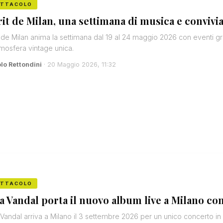
ETTACOLO
rit de Milan, una settimana di musica e convivial
t de Milan anima la settimana dal 19 al 24 maggio 2026 con eventi gratu
mosfera vintage unica.
lo Rettondini
· 20 Maggio 2026, 11:32
ETTACOLO
a Vandal porta il nuovo album live a Milano con
Vandal arriva a Milano il 3 settembre 2026 per un unico concerto in 