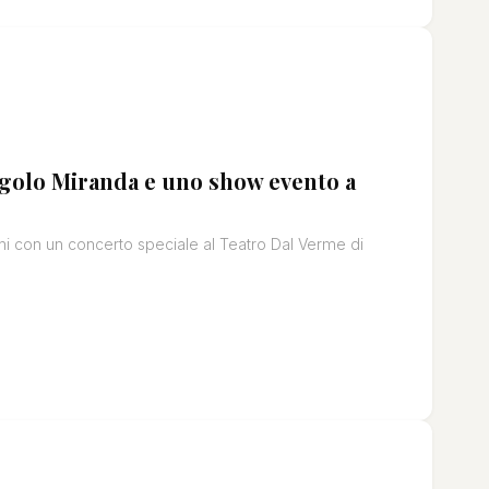
ingolo Miranda e uno show evento a
nni con un concerto speciale al Teatro Dal Verme di