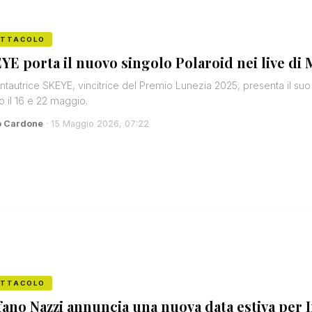
ETTACOLO
YE porta il nuovo singolo Polaroid nei live di
ntautrice SKEYE, vincitrice del Premio Lunezia 2025, presenta il suo
o il 16 e 22 maggio.
o Cardone
· 15 Maggio 2026, 07:22
ETTACOLO
fano Nazzi annuncia una nuova data estiva per 