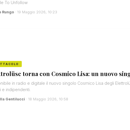
le To Unfollow
e Rungo
· 19 Maggio 2026, 10:23
ETTACOLO
ttrolüsc torna con Cosmico Lisa: un nuovo singo
nibile in radio e digitale il nuovo singolo Cosmico Lisa degli Elettr
ci e indipendenti.
lla Gentilucci
· 18 Maggio 2026, 10:58