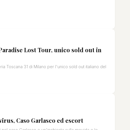
Paradise Lost Tour, unico sold out in
ia Toscana 31 di Milano per l'unico sold out italiano del
avirus, Caso Garlasco ed escort
 nel caso Garlasco e un'inchiesta sulla movida e le