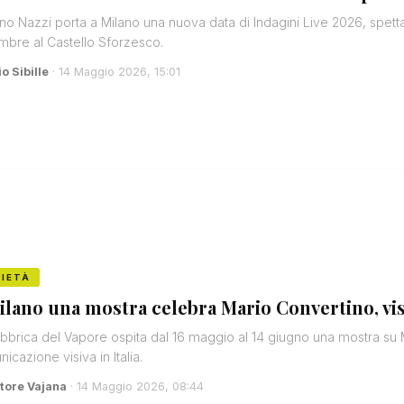
no Nazzi porta a Milano una nuova data di Indagini Live 2026, spettaco
mbre al Castello Sforzesco.
o Sibille
· 14 Maggio 2026, 15:01
IETÀ
ilano una mostra celebra Mario Convertino, vis
bbrica del Vapore ospita dal 16 maggio al 14 giugno una mostra su 
icazione visiva in Italia.
tore Vajana
· 14 Maggio 2026, 08:44