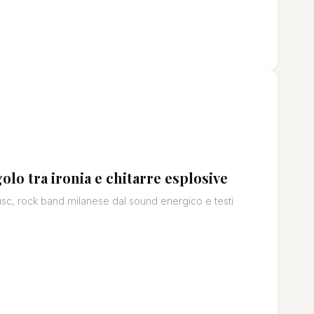
lo tra ironia e chitarre esplosive
olüsc, rock band milanese dal sound energico e testi