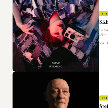
SP
SKE
La ca
Milan
Giuli
SP
Ste