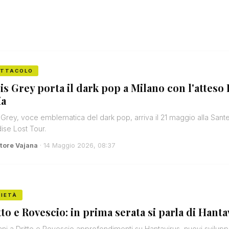
ETTACOLO
is Grey porta il dark pop a Milano con l'atteso 
ia
 Grey, voce emblematica del dark pop, arriva il 21 maggio alla Santer
ise Lost Tour.
tore Vajana
· 14 Maggio 2026, 08:37
IETÀ
tto e Rovescio: in prima serata si parla di Hant
i a Dritto e Rovescio approfondimenti su Hantavirus, nuovi sviluppi