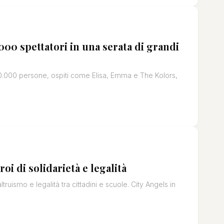
000 spettatori in una serata di grandi
0.000 persone, ospiti come Elisa, Emma e The Kolors,
i di solidarietà e legalità
uismo e legalità tra cittadini e scuole. City Angels in