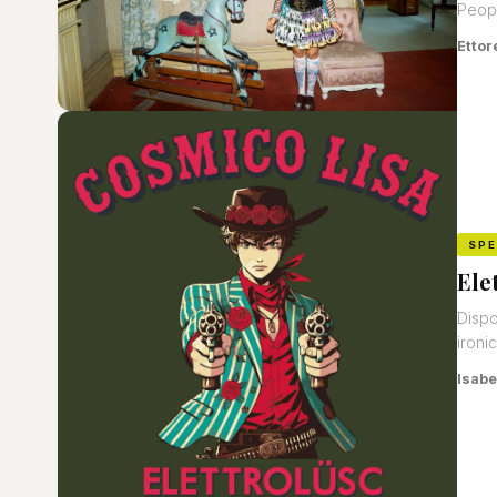
Peop
Ettor
SP
Ele
Dispo
ironi
Isabe