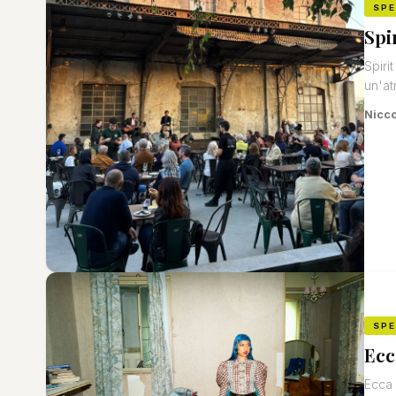
SP
Spi
Spiri
un'at
Nicco
SP
Ecc
Ecca 