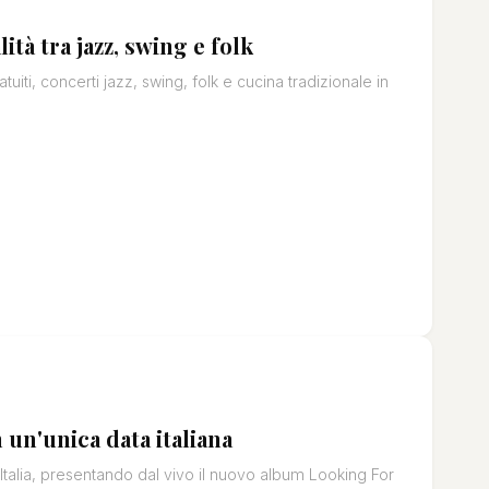
ità tra jazz, swing e folk
iti, concerti jazz, swing, folk e cucina tradizionale in
 un'unica data italiana
Italia, presentando dal vivo il nuovo album Looking For