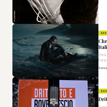
SP
Chr
Ital
Chris
Parad
Salva
SOC
Dri
Doman