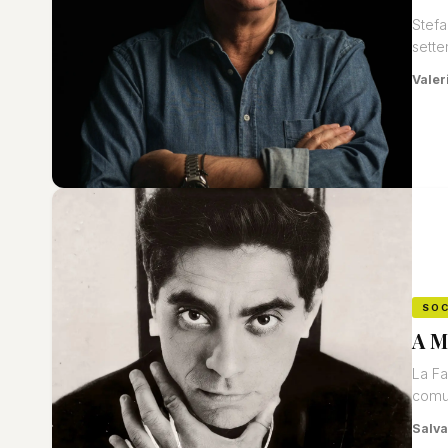
Stefa
sette
Valeri
SOC
A M
La Fa
comun
Salva