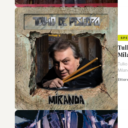
SP
Tul
Mil
Tulli
Milan
Ettor