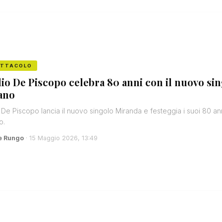
ETTACOLO
lio De Piscopo celebra 80 anni con il nuovo s
ano
o De Piscopo lancia il nuovo singolo Miranda e festeggia i suoi 80 a
o.
e Rungo
· 15 Maggio 2026, 13:49