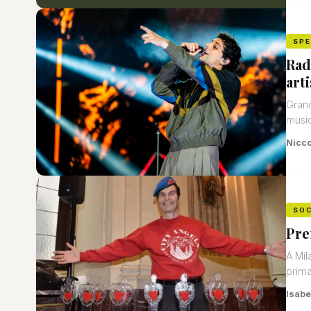
SP
Rad
arti
Grand
music
Nicco
SOC
Pre
A Mil
prima
Isabe