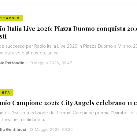
ETTACOLO
io Italia Live 2026: Piazza Duomo conquista 20.
sti
e successo per Radio Italia Live 2026 in Piazza Duomo a Milano: 2
a dal vivo e atmosfera unica.
lo Rettondini
· 18 Maggio 2026, 09:47
IETÀ
mio Campione 2026: City Angels celebrano 11 ero
ano la 25esima edizione del Premio Campione premia 11 simboli di altr
 linea nella solidarietà.
lla Gentilucci
· 18 Maggio 2026, 09:35