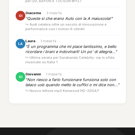
per i20, BAYON e TUCSON MY27
Giacomo
·
3 mesi fa
GI
“Queste si che erano Auto con la A maiuscola!”
↳ Audi celebra oltre un secolo di innovazione e
performance con i motori 6 cilindri
Laura
·
1 mese fa
LA
“È un programma che mi piace tantissimo, e bello
ricordare i brani e indovinarli! Un po' di allegria...”
↳ Ultima serata per Sarabanda Celebrity: vip in sfida
musicale su Italia 1
Giovanni
·
1 mese fa
GI
“Non riesco a farlo funsionare funsiona solo con
lataco usb quando metto le cuffici o mi dice non...”
↳ Nuovo lettore mp3 Kenwood HD-20GA7