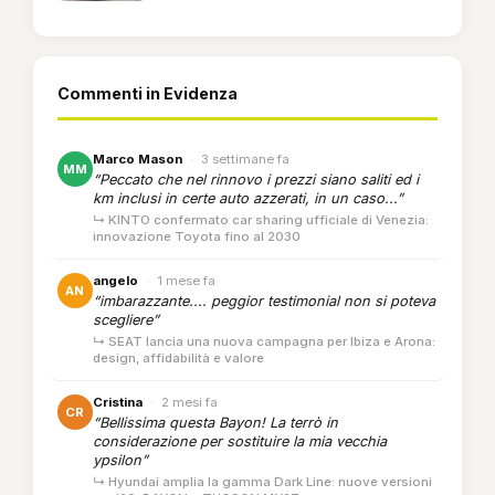
Commenti in Evidenza
Marco Mason
·
3 settimane fa
MM
“Peccato che nel rinnovo i prezzi siano saliti ed i
km inclusi in certe auto azzerati, in un caso...”
↳ KINTO confermato car sharing ufficiale di Venezia:
innovazione Toyota fino al 2030
angelo
·
1 mese fa
AN
“imbarazzante.... peggior testimonial non si poteva
scegliere”
↳ SEAT lancia una nuova campagna per Ibiza e Arona:
design, affidabilità e valore
Cristina
·
2 mesi fa
CR
“Bellissima questa Bayon! La terrò in
considerazione per sostituire la mia vecchia
ypsilon”
↳ Hyundai amplia la gamma Dark Line: nuove versioni