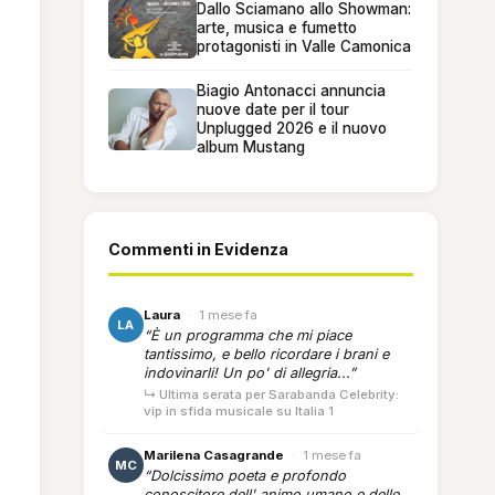
Dallo Sciamano allo Showman:
arte, musica e fumetto
protagonisti in Valle Camonica
Biagio Antonacci annuncia
nuove date per il tour
Unplugged 2026 e il nuovo
album Mustang
Commenti in Evidenza
Laura
·
1 mese fa
LA
“È un programma che mi piace
tantissimo, e bello ricordare i brani e
indovinarli! Un po' di allegria...”
↳ Ultima serata per Sarabanda Celebrity:
vip in sfida musicale su Italia 1
Marilena Casagrande
·
1 mese fa
MC
“Dolcissimo poeta e profondo
conoscitore dell' animo umano e delle