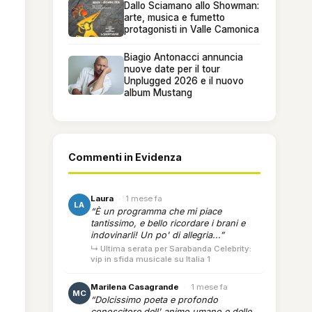
Dallo Sciamano allo Showman:
arte, musica e fumetto
protagonisti in Valle Camonica
Biagio Antonacci annuncia
nuove date per il tour
Unplugged 2026 e il nuovo
album Mustang
Commenti in Evidenza
Laura
·
1 mese fa
LA
“È un programma che mi piace
tantissimo, e bello ricordare i brani e
indovinarli! Un po' di allegria...”
↳ Ultima serata per Sarabanda Celebrity:
vip in sfida musicale su Italia 1
Marilena Casagrande
·
1 mese fa
MC
“Dolcissimo poeta e profondo
conoscitore dell' animo umano e delle