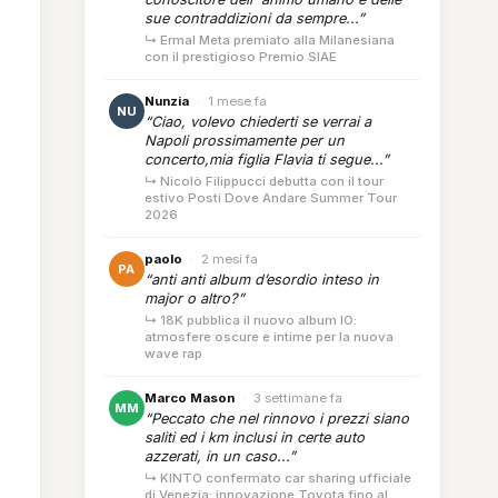
sue contraddizioni da sempre...”
↳ Ermal Meta premiato alla Milanesiana
con il prestigioso Premio SIAE
Nunzia
·
1 mese fa
NU
“Ciao, volevo chiederti se verrai a
Napoli prossimamente per un
concerto,mia figlia Flavia ti segue...”
↳ Nicolò Filippucci debutta con il tour
estivo Posti Dove Andare Summer Tour
2026
paolo
·
2 mesi fa
PA
“anti anti album d’esordio inteso in
major o altro?”
↳ 18K pubblica il nuovo album IO:
atmosfere oscure e intime per la nuova
wave rap
Marco Mason
·
3 settimane fa
MM
“Peccato che nel rinnovo i prezzi siano
saliti ed i km inclusi in certe auto
azzerati, in un caso...”
↳ KINTO confermato car sharing ufficiale
di Venezia: innovazione Toyota fino al