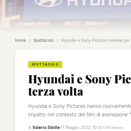
Home
/
Spettacolo
/
Hyundai e Sony Pictures insieme per 
SPETTACOLO
Hyundai e Sony Pic
terza volta
Hyundai e Sony Pictures hanno nuovamente u
impatto nel contesto del film di animazione
di
Valerio Sibille
·
17 Maggio 2023, 10:10
·
1.611 letture