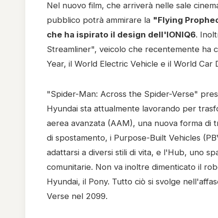
Nel nuovo film, che arriverà nelle sale cinema
pubblico potrà ammirare la
"Flying Prophec
che ha ispirato il design dell'IONIQ6
. Inol
Streamliner", veicolo che recentemente ha co
Year, il World Electric Vehicle e il World Car
"Spider-Man: Across the Spider-Verse" present
Hyundai sta attualmente lavorando per trasfor
aerea avanzata (AAM), una nuova forma di tra
di spostamento, i Purpose-Built Vehicles (PBV)
adattarsi a diversi stili di vita, e l'Hub, uno s
comunitarie. Non va inoltre dimenticato il ro
Hyundai, il Pony. Tutto ciò si svolge nell'affa
Verse nel 2099.