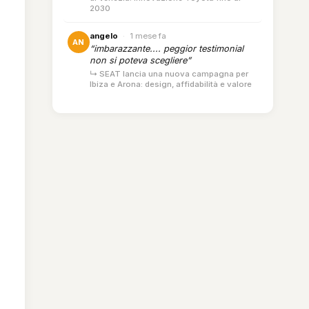
2030
angelo
·
1 mese fa
AN
“imbarazzante.... peggior testimonial
non si poteva scegliere”
↳ SEAT lancia una nuova campagna per
Ibiza e Arona: design, affidabilità e valore