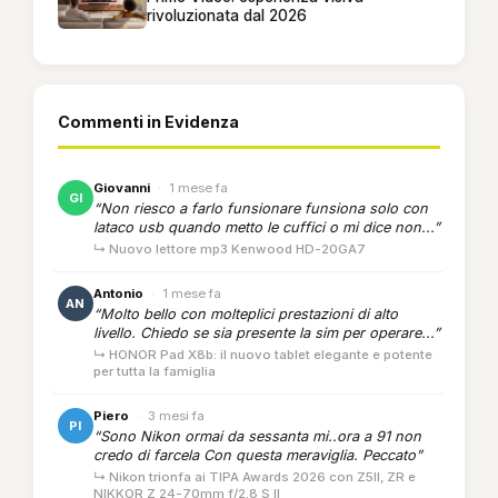
rivoluzionata dal 2026
Commenti in Evidenza
Giovanni
·
1 mese fa
GI
“Non riesco a farlo funsionare funsiona solo con
lataco usb quando metto le cuffici o mi dice non...”
↳ Nuovo lettore mp3 Kenwood HD-20GA7
Antonio
·
1 mese fa
AN
“Molto bello con molteplici prestazioni di alto
livello. Chiedo se sia presente la sim per operare...”
↳ HONOR Pad X8b: il nuovo tablet elegante e potente
per tutta la famiglia
Piero
·
3 mesi fa
PI
“Sono Nikon ormai da sessanta mi..ora a 91 non
credo di farcela Con questa meraviglia. Peccato”
↳ Nikon trionfa ai TIPA Awards 2026 con Z5II, ZR e
NIKKOR Z 24-70mm f/2.8 S II