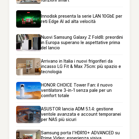
funzioni smart
Innodisk presenta la serie LAN 10GbE per
reti Edge AI ad alta velocità
Nuovi Samsung Galaxy Z Fold8: preordini
in Europa superano le aspettative prima
del lancio
Arrivano in Italia i nuovi frigoriferi da
incasso LG Fit & Max 75cm: più spazio e
tecnologia
HONOR CHOICE Tower Fan: il nuovo
ventilatore 3-in-1 senza pale per un
comfort totale
ASUSTOR lancia ADM 5.1.4: gestione
ventole avanzata e account temporanei
per NAS più sicuri
Samsung porta l'HDR10+ ADVANCED su
Prime Video: esperienza visiva