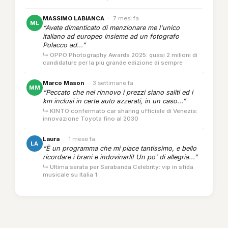
MASSIMO LABIANCA
·
7 mesi fa
ML
“Avete dimenticato di menzionare me l'unico
italiano ad europeo insieme ad un fotografo
Polacco ad...”
↳ OPPO Photography Awards 2025: quasi 2 milioni di
candidature per la più grande edizione di sempre
Marco Mason
·
3 settimane fa
MM
“Peccato che nel rinnovo i prezzi siano saliti ed i
km inclusi in certe auto azzerati, in un caso...”
↳ KINTO confermato car sharing ufficiale di Venezia:
innovazione Toyota fino al 2030
Laura
·
1 mese fa
LA
“È un programma che mi piace tantissimo, e bello
ricordare i brani e indovinarli! Un po' di allegria...”
↳ Ultima serata per Sarabanda Celebrity: vip in sfida
musicale su Italia 1