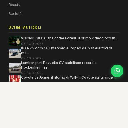
Beauty
Società
ULTIMI ARTICOLI
Warrior Cats: Clans of the Forest, il primo videogioco uf...
06 AGO 2026
Kia PV5 domina il mercato europeo dei van elettrici di
me...
06 AGO 2026
Lamborghini Revuelto SV stabilisce record a
Hockenheimrin...
06 AGO 2026
Coyote vs Acme: il ritorno di Willy il Coyote sul grande ...
06 AGO 2026
Copyright 2005–2026 ©
MEGAMODO
. Tutti i diritti sono riservati.
Powered by MEGACMS
Testata giornalistica quotidiana registrata presso il Tribunale di Benevento con
autorizzazione n. 3/08. Iscrizione al ROC n. 17031.
Mind the Lab
· P.IVA 01377360621