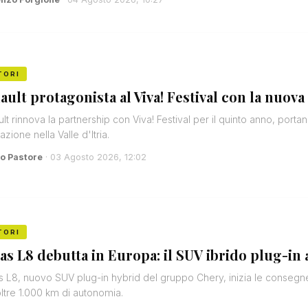
TORI
ault protagonista al Viva! Festival con la nuova
lt rinnova la partnership con Viva! Festival per il quinto anno, port
azione nella Valle d'Itria.
o Pastore
· 03 Agosto 2026, 12:02
TORI
as L8 debutta in Europa: il SUV ibrido plug-in a
 L8, nuovo SUV plug-in hybrid del gruppo Chery, inizia le consegne 
ltre 1.000 km di autonomia.