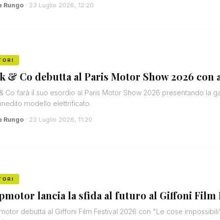
e Rungo
· 23 Luglio 2026, 12:20
TORI
k & Co debutta al Paris Motor Show 2026 con 
& Co farà il suo esordio al Paris Motor Show 2026 presentando la
 inedito modello elettrificato.
e Rungo
· 23 Luglio 2026, 11:20
TORI
pmotor lancia la sfida al futuro al Giffoni Film
otor debutta al Giffoni Film Festival 2026 con "Le cose impossibili": 