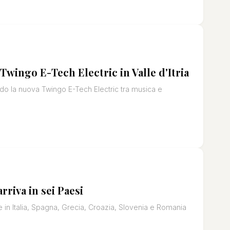
 Twingo E-Tech Electric in Valle d'Itria
ando la nuova Twingo E-Tech Electric tra musica e
rriva in sei Paesi
in Italia, Spagna, Grecia, Croazia, Slovenia e Romania