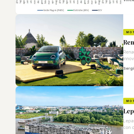
MO
Ren
Renau
innov
Sergi
MO
Lep
Lepas
con o