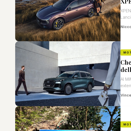
XPE
XPENG
Lancio
Nicco
MO
Che
dell
Al Mi
exten
Vinc
MO