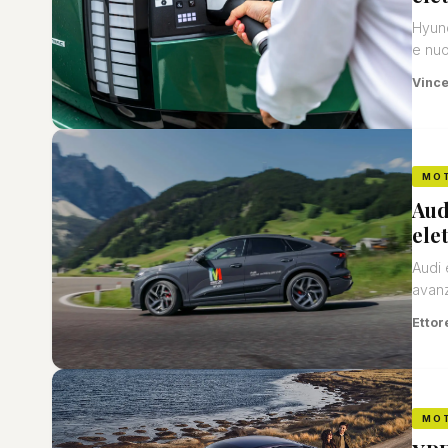
Hyund
e nuo
Vinc
MO
Aud
elet
Audi 
avanz
Ettor
MO