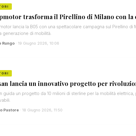
TORI
pmotor trasforma il Pirellino di Milano con la
otor lancia la B05 con una spettacolare campagna sul Pirellino di Mi
 generazione di mobilità.
e Rungo
· 19 Giugno 2026, 10:06
TORI
san lancia un innovativo progetto per rivoluziona
n guida un progetto da 10 milioni di sterline per la mobilità elettrica
abili.
o Pastore
· 18 Giugno 2026, 11:50