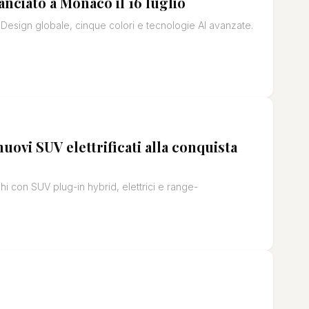
nciato a Monaco il 16 luglio
esign globale, cinque colori e tecnologie AI avanzate.
uovi SUV elettrificati alla conquista
i con SUV plug-in hybrid, elettrici e range-