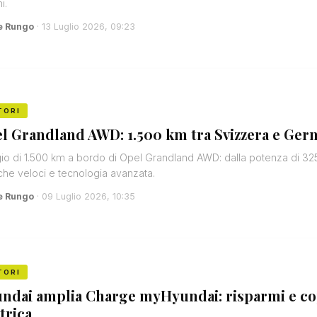
i.
e Rungo
· 13 Luglio 2026, 09:23
TORI
l Grandland AWD: 1.500 km tra Svizzera e Germ
io di 1.500 km a bordo di Opel Grandland AWD: dalla potenza di 32
iche veloci e tecnologia avanzata.
e Rungo
· 09 Luglio 2026, 10:35
TORI
ndai amplia Charge myHyundai: risparmi e cop
trica