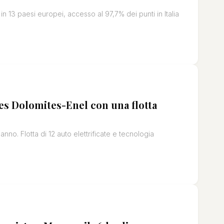
 13 paesi europei, accesso al 97,7% dei punti in Italia
les Dolomites-Enel con una flotta
nno. Flotta di 12 auto elettrificate e tecnologia