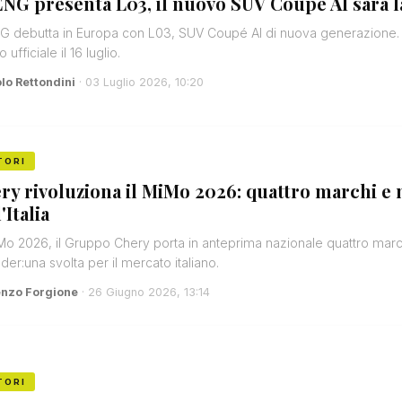
NG presenta L03, il nuovo SUV Coupé AI sarà la
 debutta in Europa con L03, SUV Coupé AI di nuova generazione. D
 ufficiale il 16 luglio.
lo Rettondini
· 03 Luglio 2026, 10:20
TORI
ry rivoluziona il MiMo 2026: quattro marchi e n
'Italia
Mo 2026, il Gruppo Chery porta in anteprima nazionale quattro march
der:una svolta per il mercato italiano.
enzo Forgione
· 26 Giugno 2026, 13:14
TORI