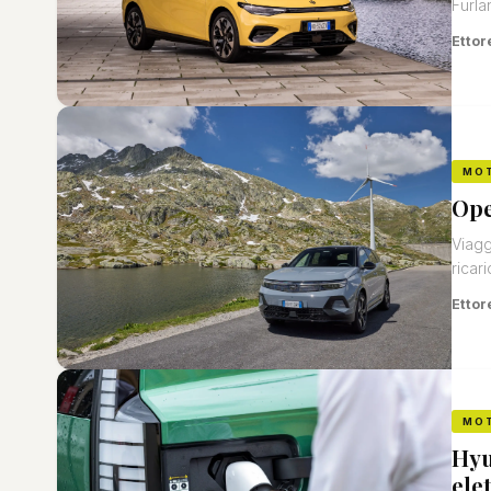
Furlan
Ettor
MO
Ope
Viagg
ricar
Ettor
MO
Hyu
elet