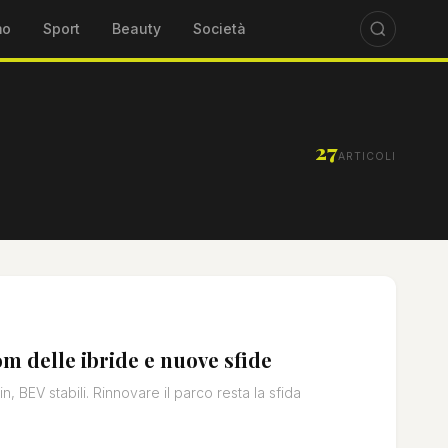
mo
Sport
Beauty
Società
27
ARTICOLI
om delle ibride e nuove sfide
n, BEV stabili. Rinnovare il parco resta la sfida