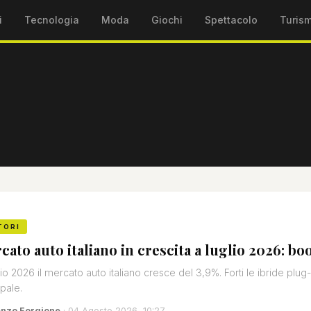
i
Tecnologia
Moda
Giochi
Spettacolo
Turis
TORI
cato auto italiano in crescita a luglio 2026: bo
lio 2026 il mercato auto italiano cresce del 3,9%. Forti le ibride plug-i
ipale.
enzo Forgione
· 04 Agosto 2026, 10:27