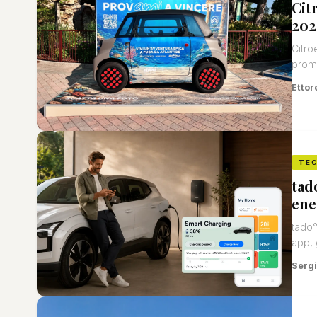
Cit
202
Citro
promu
Ettor
TE
tad
ene
tado°
app, 
Sergi