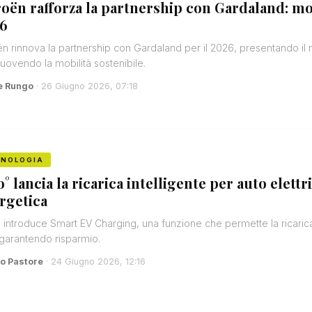
roën rafforza la partnership con Gardaland: mob
6
ën rinnova la partnership con Gardaland per il 2026, presentando il 
ovendo la mobilità sostenibile.
e Rungo
· 26 Giugno 2026, 07:18
CNOLOGIA
o° lancia la ricarica intelligente per auto elett
rgetica
 introduce Smart EV Charging, una funzione che permette la ricarica 
garantendo risparmio.
o Pastore
· 24 Giugno 2026, 12:16