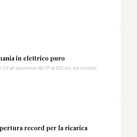
ania in elettrico puro
5 CV all'autonomia WLTP di 502 km, tra comfort,
ertura record per la ricarica