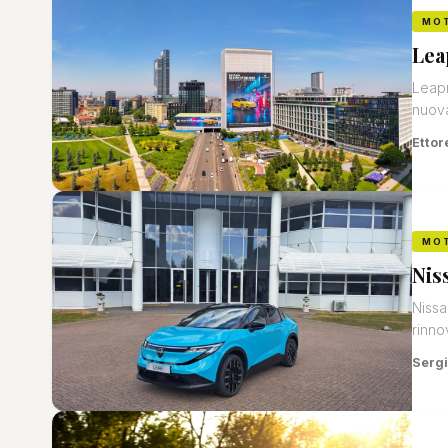
MO
Lea
Leapm
nuova
Ettor
MO
Nis
Nissa
rinnov
Sergi