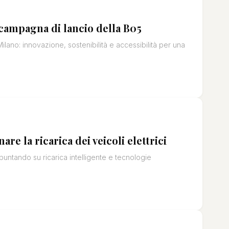
 campagna di lancio della B05
lano: innovazione, sostenibilità e accessibilità per una
re la ricarica dei veicoli elettrici
, puntando su ricarica intelligente e tecnologie