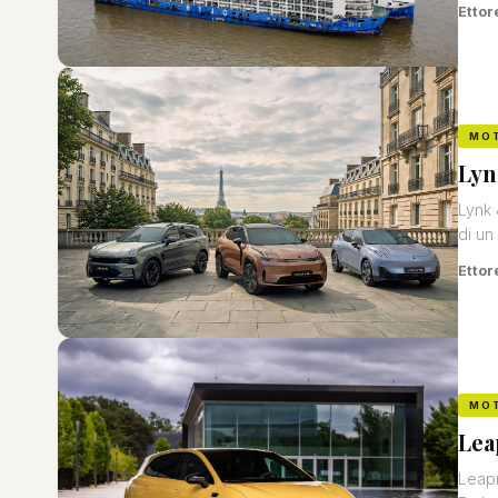
Ettor
MO
Lyn
Lynk 
di un
Ettor
MO
Lea
Leapm