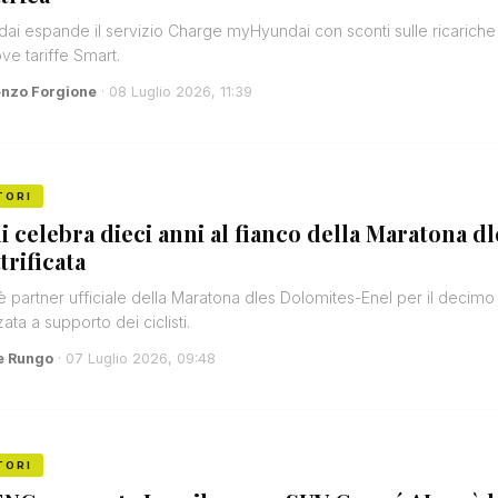
ai espande il servizio Charge myHyundai con sconti sulle ricariche in
ve tariffe Smart.
enzo Forgione
· 08 Luglio 2026, 11:39
TORI
i celebra dieci anni al fianco della Maratona d
trificata
è partner ufficiale della Maratona dles Dolomites-Enel per il decimo a
ata a supporto dei ciclisti.
e Rungo
· 07 Luglio 2026, 09:48
TORI