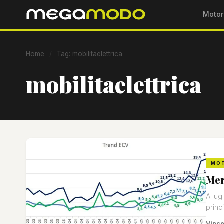
Motor
Home
/
Tag: mobilitaelettrica
mobilitaelettrica
MO
Mer
A lug
princ
Vinc