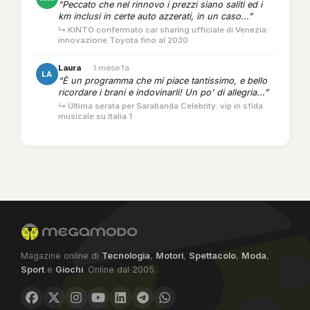
“Peccato che nel rinnovo i prezzi siano saliti ed i
km inclusi in certe auto azzerati, in un caso...”
↳ KINTO confermato car sharing ufficiale di Venezia:
innovazione Toyota fino al 2030
Laura
·
1 mese fa
LA
“È un programma che mi piace tantissimo, e bello
ricordare i brani e indovinarli! Un po' di allegria...”
↳ Ultima serata per Sarabanda Celebrity: vip in sfida
musicale su Italia 1
Magazine online di
Tecnologia
,
Motori
,
Spettacolo
,
Moda
,
Sport
e
Giochi
. Online dal 2005.