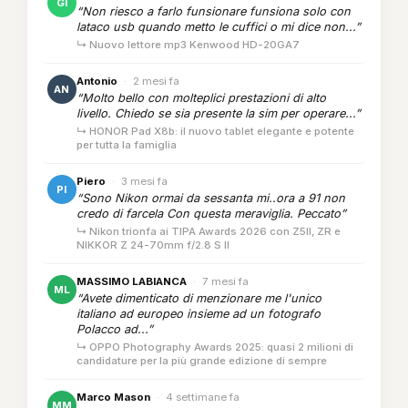
GI
“Non riesco a farlo funsionare funsiona solo con
lataco usb quando metto le cuffici o mi dice non...”
↳ Nuovo lettore mp3 Kenwood HD-20GA7
Antonio
·
2 mesi fa
AN
“Molto bello con molteplici prestazioni di alto
livello. Chiedo se sia presente la sim per operare...”
↳ HONOR Pad X8b: il nuovo tablet elegante e potente
per tutta la famiglia
Piero
·
3 mesi fa
PI
“Sono Nikon ormai da sessanta mi..ora a 91 non
credo di farcela Con questa meraviglia. Peccato”
↳ Nikon trionfa ai TIPA Awards 2026 con Z5II, ZR e
NIKKOR Z 24-70mm f/2.8 S II
MASSIMO LABIANCA
·
7 mesi fa
ML
“Avete dimenticato di menzionare me l'unico
italiano ad europeo insieme ad un fotografo
Polacco ad...”
↳ OPPO Photography Awards 2025: quasi 2 milioni di
candidature per la più grande edizione di sempre
Marco Mason
·
4 settimane fa
MM