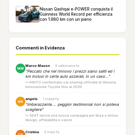
Nissan Qashqai e-POWER conquista il
Guinness World Record per efficienza
con 1.980 km con un pieno
Commenti in Evidenza
Marco Mason
·
4 settimane fa
MM
“Peccato che nel rinnovo i prezzi siano saliti ed i
km inclusi in certe auto azzerati, in un caso...”
↳ KINTO confermato car sharing ufficiale di Venezia:
innovazione Toyota fino al 2030
angelo
·
1 mese fa
AN
“imbarazzante.... peggior testimonial non si poteva
scegliere”
↳ SEAT lancia una nuova campagna per Ibiza e Arona:
design, affidabilità e valore
Cristina
·
2 mesi fa
CR