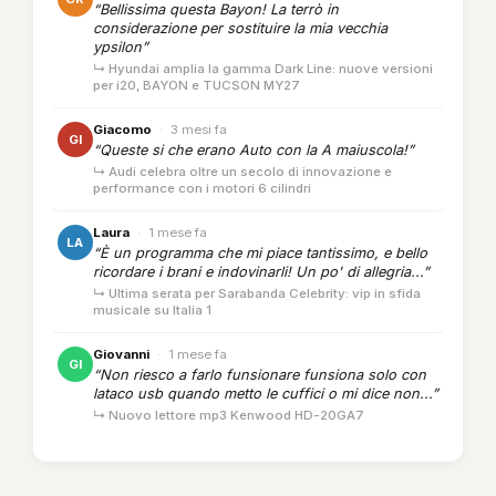
“Bellissima questa Bayon! La terrò in
considerazione per sostituire la mia vecchia
ypsilon”
↳ Hyundai amplia la gamma Dark Line: nuove versioni
per i20, BAYON e TUCSON MY27
Giacomo
·
3 mesi fa
GI
“Queste si che erano Auto con la A maiuscola!”
↳ Audi celebra oltre un secolo di innovazione e
performance con i motori 6 cilindri
Laura
·
1 mese fa
LA
“È un programma che mi piace tantissimo, e bello
ricordare i brani e indovinarli! Un po' di allegria...”
↳ Ultima serata per Sarabanda Celebrity: vip in sfida
musicale su Italia 1
Giovanni
·
1 mese fa
GI
“Non riesco a farlo funsionare funsiona solo con
lataco usb quando metto le cuffici o mi dice non...”
↳ Nuovo lettore mp3 Kenwood HD-20GA7