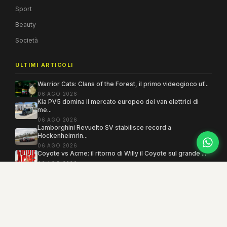
Sport
Beauty
Società
ULTIMI ARTICOLI
Warrior Cats: Clans of the Forest, il primo videogioco uf...
06 AGO 2026
Kia PV5 domina il mercato europeo dei van elettrici di
me...
06 AGO 2026
Lamborghini Revuelto SV stabilisce record a
Hockenheimrin...
06 AGO 2026
Coyote vs Acme: il ritorno di Willy il Coyote sul grande ...
06 AGO 2026
Copyright 2005–2026 ©
MEGAMODO
. Tutti i diritti sono riservati.
Powered by MEGACMS
Testata giornalistica quotidiana registrata presso il Tribunale di Benevento con