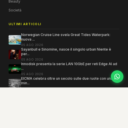
Beauty
Società
ULTIMI ARTICOLI
Norwegian Cruise Line svela Great Tides Waterpark:
nuova ...
05 AGO 2026
Sayanbull e Sinomine, nasce il singolo urban Niente è
per...
05 AGO 2026
Innodisk presenta la serie LAN 10GbE per reti Edge AI ad
...
05 AGO 2026
EICMA celebra oltre un secolo sulle due ruote con una
min...
05 AGO 2026
Copyright 2005–2026 ©
MEGAMODO
. Tutti i diritti sono riservati.
Powered by MEGACMS
Testata giornalistica quotidiana registrata presso il Tribunale di Benevento con