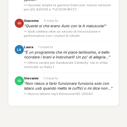
↳ Hyundai amplia la gamma Dark Line: nuove versioni
per i20, BAYON e TUCSON MY27
Giacomo
·
3 mesi fa
GI
“Queste si che erano Auto con la A maiuscola!”
↳ Audi celebra oltre un secolo di innovazione e
performance con i motori 6 cilindri
Laura
·
1 mese fa
LA
“È un programma che mi piace tantissimo, e bello
ricordare i brani e indovinarli! Un po' di allegria...”
↳ Ultima serata per Sarabanda Celebrity: vip in sfida
musicale su Italia 1
Giovanni
·
1 mese fa
GI
“Non riesco a farlo funsionare funsiona solo con
lataco usb quando metto le cuffici o mi dice non...”
↳ Nuovo lettore mp3 Kenwood HD-20GA7