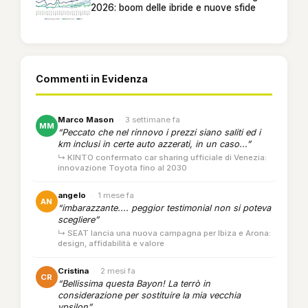
2026: boom delle ibride e nuove sfide
Commenti in Evidenza
Marco Mason
·
3 settimane fa
MM
“Peccato che nel rinnovo i prezzi siano saliti ed i
km inclusi in certe auto azzerati, in un caso...”
↳ KINTO confermato car sharing ufficiale di Venezia:
innovazione Toyota fino al 2030
angelo
·
1 mese fa
AN
“imbarazzante.... peggior testimonial non si poteva
scegliere”
↳ SEAT lancia una nuova campagna per Ibiza e Arona:
design, affidabilità e valore
Cristina
·
2 mesi fa
CR
“Bellissima questa Bayon! La terrò in
considerazione per sostituire la mia vecchia
ypsilon”