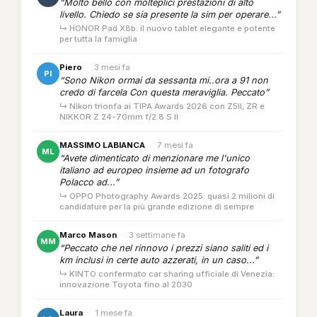
“Molto bello con molteplici prestazioni di alto
livello. Chiedo se sia presente la sim per operare...”
↳ HONOR Pad X8b: il nuovo tablet elegante e potente
per tutta la famiglia
Piero
·
3 mesi fa
PI
“Sono Nikon ormai da sessanta mi..ora a 91 non
credo di farcela Con questa meraviglia. Peccato”
↳ Nikon trionfa ai TIPA Awards 2026 con Z5II, ZR e
NIKKOR Z 24-70mm f/2.8 S II
MASSIMO LABIANCA
·
7 mesi fa
ML
“Avete dimenticato di menzionare me l'unico
italiano ad europeo insieme ad un fotografo
Polacco ad...”
↳ OPPO Photography Awards 2025: quasi 2 milioni di
candidature per la più grande edizione di sempre
Marco Mason
·
3 settimane fa
MM
“Peccato che nel rinnovo i prezzi siano saliti ed i
km inclusi in certe auto azzerati, in un caso...”
↳ KINTO confermato car sharing ufficiale di Venezia:
innovazione Toyota fino al 2030
Laura
·
1 mese fa