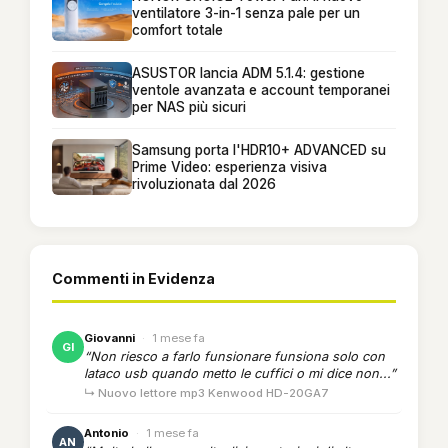
ventilatore 3-in-1 senza pale per un
comfort totale
ASUSTOR lancia ADM 5.1.4: gestione
ventole avanzata e account temporanei
per NAS più sicuri
Samsung porta l'HDR10+ ADVANCED su
Prime Video: esperienza visiva
rivoluzionata dal 2026
Commenti in Evidenza
Giovanni
·
1 mese fa
GI
“Non riesco a farlo funsionare funsiona solo con
lataco usb quando metto le cuffici o mi dice non...”
↳ Nuovo lettore mp3 Kenwood HD-20GA7
Antonio
·
1 mese fa
AN