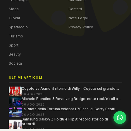
Moda
Contatti
Giochi
Note Legali
Spettacolo
Privacy Policy
Turismo
Sport
Beauty
Società
ULTIMI ARTICOLI
Coyote vs Acme: il ritorno di Willy il Coyote sul grande ...
06 AGO 2026
Michele Riondino & Revolving Bridge: notte rock'n'roll a ...
06 AGO 2026
La Ruota della Fortuna celebra i 70 anni di Gerry Scotti ...
06 AGO 2026
Samsung Galaxy Z Fold8 e Flip8: record storico di
preordi...
06 AGO 2026