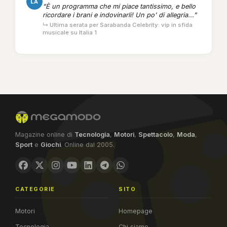
LA
“È un programma che mi piace tantissimo, e bello
ricordare i brani e indovinarli! Un po' di allegria...”
↳ Ultima serata per Sarabanda Celebrity: vip in sfida
musicale su Italia 1
Magazine online di
Tecnologia
,
Motori
,
Spettacolo
,
Moda
,
Sport
e
Giochi
. Online dal 2005.
CATEGORIE
SITO
Motori
Homepage
Tecnologia
Chi siamo