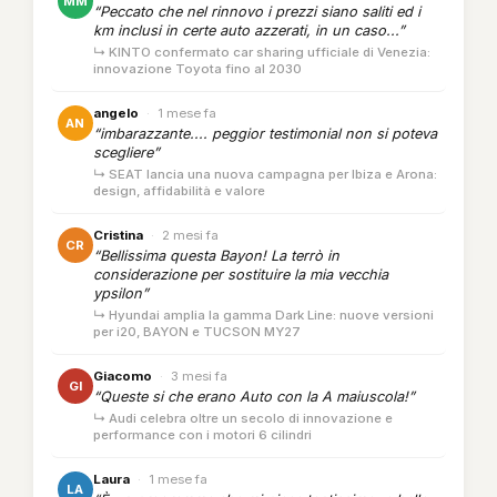
MM
“Peccato che nel rinnovo i prezzi siano saliti ed i
km inclusi in certe auto azzerati, in un caso...”
↳ KINTO confermato car sharing ufficiale di Venezia:
innovazione Toyota fino al 2030
angelo
·
1 mese fa
AN
“imbarazzante.... peggior testimonial non si poteva
scegliere”
↳ SEAT lancia una nuova campagna per Ibiza e Arona:
design, affidabilità e valore
Cristina
·
2 mesi fa
CR
“Bellissima questa Bayon! La terrò in
considerazione per sostituire la mia vecchia
ypsilon”
↳ Hyundai amplia la gamma Dark Line: nuove versioni
per i20, BAYON e TUCSON MY27
Giacomo
·
3 mesi fa
GI
“Queste si che erano Auto con la A maiuscola!”
↳ Audi celebra oltre un secolo di innovazione e
performance con i motori 6 cilindri
Laura
·
1 mese fa
LA