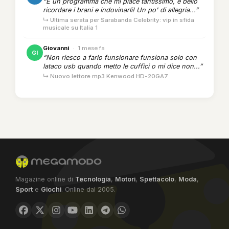
“È un programma che mi piace tantissimo, e bello
ricordare i brani e indovinarli! Un po' di allegria...”
↳ Ultima serata per Sarabanda Celebrity: vip in sfida
musicale su Italia 1
Giovanni
·
1 mese fa
GI
“Non riesco a farlo funsionare funsiona solo con
lataco usb quando metto le cuffici o mi dice non...”
↳ Nuovo lettore mp3 Kenwood HD-20GA7
Magazine online di
Tecnologia
,
Motori
,
Spettacolo
,
Moda
,
Sport
e
Giochi
. Online dal 2005.