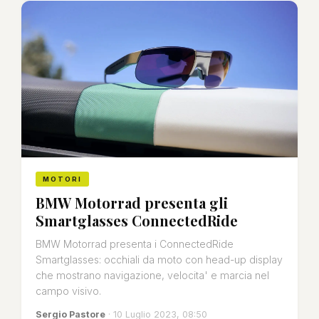
MOTORI
BMW Motorrad presenta gli
Smartglasses ConnectedRide
BMW Motorrad presenta i ConnectedRide
Smartglasses: occhiali da moto con head-up display
che mostrano navigazione, velocita' e marcia nel
campo visivo.
Sergio Pastore
· 10 Luglio 2023, 08:50