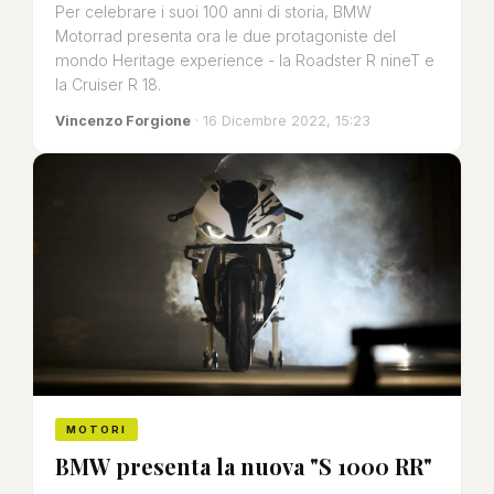
Per celebrare i suoi 100 anni di storia, BMW
Motorrad presenta ora le due protagoniste del
mondo Heritage experience - la Roadster R nineT e
la Cruiser R 18.
Vincenzo Forgione
· 16 Dicembre 2022, 15:23
MOTORI
BMW presenta la nuova "S 1000 RR"