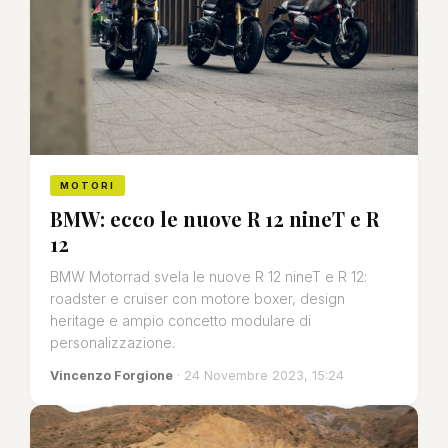
MOTORI
BMW: ecco le nuove R 12 nineT e R
12
BMW Motorrad svela le nuove R 12 nineT e R 12:
roadster e cruiser con motore boxer, design
heritage e ampio concetto modulare di
personalizzazione.
Vincenzo Forgione
· 24 Novembre 2023, 15:24