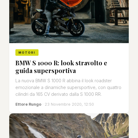
MOTORI
BMW S 1000 R: look stravolto e
guida supersportiva
La nuova BMW S 1000 R abbina il look roadster
emozionale a dinamiche supersportive, con quattro
cilindri da 165 CV derivato dalla S 1000 RR.
Ettore Rungo
· 23 Novembre 2020, 12:50