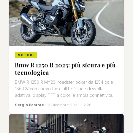
MOTORI
Bmw R 1250 R 2023: più sicura e più
tecnologica
BMW R 1250 R MY23: roadster boxer da 1254 cc e
136 CV con nuovo faro full LED, luce di svolta
adattiva, display TFT a colori e ampia connettivita.
Sergio Pastore
· 11 Dicembre 2023, 12:28