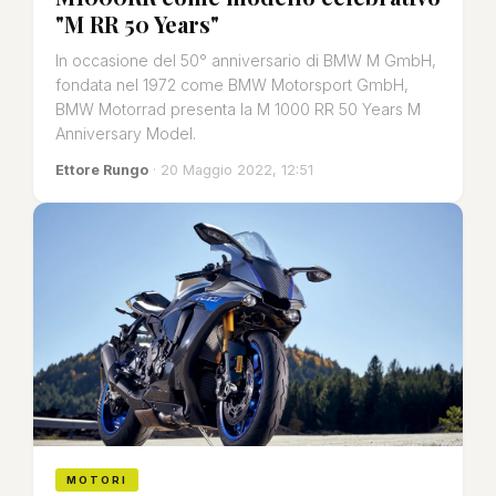
"M RR 50 Years"
In occasione del 50° anniversario di BMW M GmbH,
fondata nel 1972 come BMW Motorsport GmbH,
BMW Motorrad presenta la M 1000 RR 50 Years M
Anniversary Model.
Ettore Rungo
· 20 Maggio 2022, 12:51
MOTORI