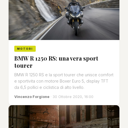
MOTORI
BMW R 1250 RS: una vera sport
tourer
BMW R 1250 RS e la sport tourer che unisce comfort
e sportivita con motore Boxer Euro 5, display TFT
da 6,5 pollici e ciclistica di alto livello.
Vincenzo Forgione
· 30 Ottobre 2020, 16:00