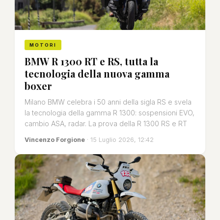
MOTORI
BMW R 1300 RT e RS, tutta la
tecnologia della nuova gamma
boxer
Milano BMW celebra i 50 anni della sigla RS e svela
la tecnologia della gamma R 1300: sospensioni EVO,
cambio ASA, radar. La prova della R 1300 RS e RT
Vincenzo Forgione
· 15 Luglio 2026, 12:42