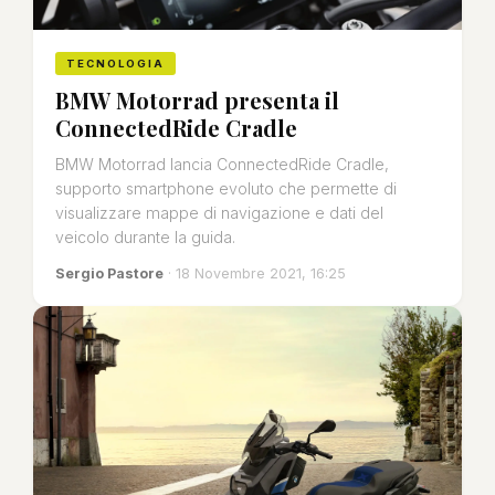
TECNOLOGIA
BMW Motorrad presenta il
ConnectedRide Cradle
BMW Motorrad lancia ConnectedRide Cradle,
supporto smartphone evoluto che permette di
visualizzare mappe di navigazione e dati del
veicolo durante la guida.
Sergio Pastore
· 18 Novembre 2021, 16:25