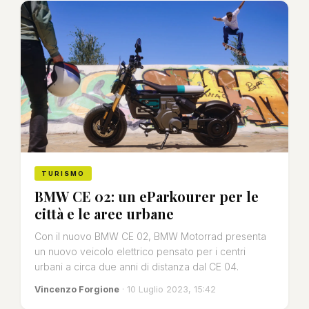
TURISMO
BMW CE 02: un eParkourer per le
città e le aree urbane
Con il nuovo BMW CE 02, BMW Motorrad presenta
un nuovo veicolo elettrico pensato per i centri
urbani a circa due anni di distanza dal CE 04.
Vincenzo Forgione
· 10 Luglio 2023, 15:42