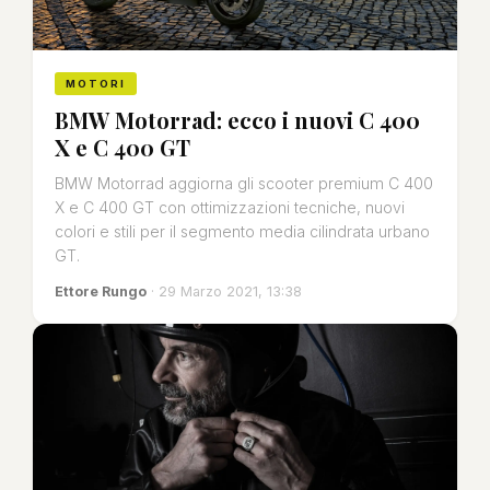
MOTORI
BMW Motorrad: ecco i nuovi C 400
X e C 400 GT
BMW Motorrad aggiorna gli scooter premium C 400
X e C 400 GT con ottimizzazioni tecniche, nuovi
colori e stili per il segmento media cilindrata urbano
GT.
Ettore Rungo
· 29 Marzo 2021, 13:38