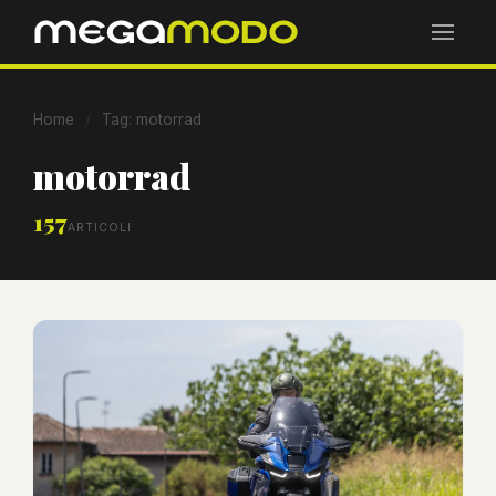
Home
/
Tag: motorrad
motorrad
157
ARTICOLI