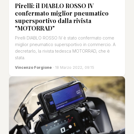
Pirelli: il DIABLO ROSSO IV
confermato miglior pneumatico
supersportivo dalla rivista
"MOTORRAD"
Pirelli DIABLO ROSSO IV è stato confermato come
miglior pneumatico supersportivo in commercio. A
decretarlo, la rivista tedesca MOTORRAD, che è
stata.
Vincenzo Forgione
· 18 Marzo 2022, 09:15