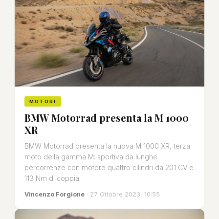
MOTORI
BMW Motorrad presenta la M 1000
XR
BMW Motorrad presenta la nuova M 1000 XR, terza
moto della gamma M: sportiva da lunghe
percorrenze con motore quattro cilindri da 201 CV e
113 Nm di coppia.
Vincenzo Forgione
· 27 Ottobre 2023, 10:55