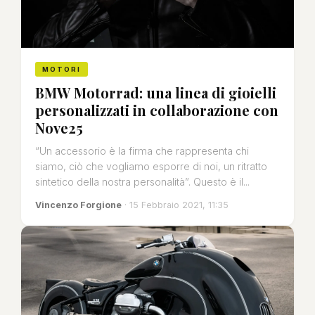
MOTORI
BMW Motorrad: una linea di gioielli
personalizzati in collaborazione con
Nove25
“Un accessorio è la firma che rappresenta chi
siamo, ciò che vogliamo esporre di noi, un ritratto
sintetico della nostra personalità”. Questo è il...
Vincenzo Forgione
· 15 Febbraio 2021, 11:35