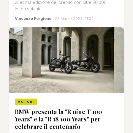
25esima edizione del premio con oltre 50.000
lettori votanti.
Vincenzo Forgione
· 22 Marzo 2023, 11:04
MOTORI
BMW presenta la "R nine T 100
Years" e la "R 18 100 Years" per
celebrare il centenario