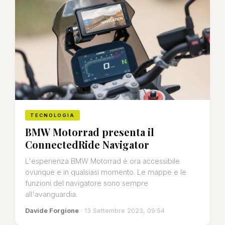
TECNOLOGIA
BMW Motorrad presenta il
ConnectedRide Navigator
L'esperienza BMW Motorrad è ora accessibile
ovunque e in qualsiasi momento. Le mappe e le
funzioni del navigatore sono sempre
all'avanguardia.
Davide Forgione
· 13 Settembre 2023, 09:54