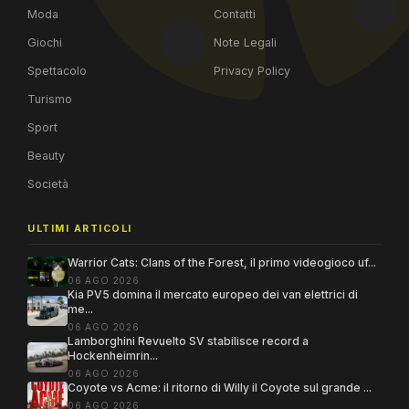
Moda
Contatti
Giochi
Note Legali
Spettacolo
Privacy Policy
Turismo
Sport
Beauty
Società
ULTIMI ARTICOLI
Warrior Cats: Clans of the Forest, il primo videogioco uf...
06 AGO 2026
Kia PV5 domina il mercato europeo dei van elettrici di
me...
06 AGO 2026
Lamborghini Revuelto SV stabilisce record a
Hockenheimrin...
06 AGO 2026
Coyote vs Acme: il ritorno di Willy il Coyote sul grande ...
06 AGO 2026