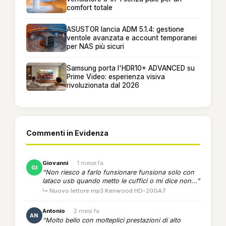
comfort totale
ASUSTOR lancia ADM 5.1.4: gestione
ventole avanzata e account temporanei
per NAS più sicuri
Samsung porta l'HDR10+ ADVANCED su
Prime Video: esperienza visiva
rivoluzionata dal 2026
Commenti in Evidenza
Giovanni
·
1 mese fa
GI
“Non riesco a farlo funsionare funsiona solo con
lataco usb quando metto le cuffici o mi dice non...”
↳ Nuovo lettore mp3 Kenwood HD-20GA7
Antonio
·
2 mesi fa
AN
“Molto bello con molteplici prestazioni di alto