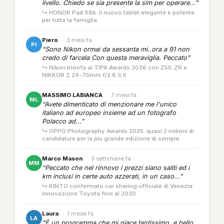
livello. Chiedo se sia presente la sim per operare...”
↳ HONOR Pad X8b: il nuovo tablet elegante e potente
per tutta la famiglia
Piero
·
3 mesi fa
PI
“Sono Nikon ormai da sessanta mi..ora a 91 non
credo di farcela Con questa meraviglia. Peccato”
↳ Nikon trionfa ai TIPA Awards 2026 con Z5II, ZR e
NIKKOR Z 24-70mm f/2.8 S II
MASSIMO LABIANCA
·
7 mesi fa
ML
“Avete dimenticato di menzionare me l'unico
italiano ad europeo insieme ad un fotografo
Polacco ad...”
↳ OPPO Photography Awards 2025: quasi 2 milioni di
candidature per la più grande edizione di sempre
Marco Mason
·
3 settimane fa
MM
“Peccato che nel rinnovo i prezzi siano saliti ed i
km inclusi in certe auto azzerati, in un caso...”
↳ KINTO confermato car sharing ufficiale di Venezia:
innovazione Toyota fino al 2030
Laura
·
1 mese fa
LA
“È un programma che mi piace tantissimo, e bello