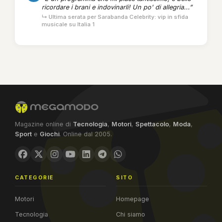
ricordare i brani e indovinarli! Un po' di allegria...”
↳ Ultima serata per Sarabanda Celebrity: vip in sfida
musicale su Italia 1
Magazine online di
Tecnologia
,
Motori
,
Spettacolo
,
Moda
,
Sport
e
Giochi
. Online dal 2005.
CATEGORIE
SITO
Motori
Homepage
Tecnologia
Chi siamo