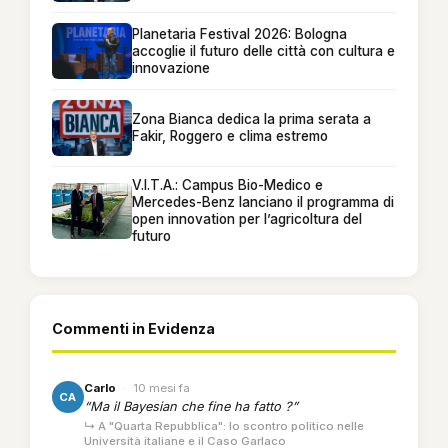
Planetaria Festival 2026: Bologna
accoglie il futuro delle città con cultura e
innovazione
Zona Bianca dedica la prima serata a
Fakir, Roggero e clima estremo
V.I.T.A.: Campus Bio-Medico e
Mercedes-Benz lanciano il programma di
open innovation per l’agricoltura del
futuro
Commenti in Evidenza
Carlo
·
10 mesi fa
CA
“Ma il Bayesian che fine ha fatto ?”
↳ A "Quarta Repubblica": lo scontro politico nelle
Università italiane e il Caso Garlaco