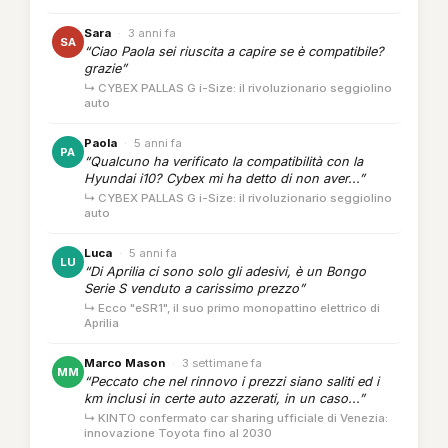
Sara
·
3 anni fa
SA
“Ciao Paola sei riuscita a capire se è compatibile?
grazie”
↳ CYBEX PALLAS G i-Size: il rivoluzionario seggiolino
auto
Paola
·
5 anni fa
PA
“Qualcuno ha verificato la compatibilità con la
Hyundai i10? Cybex mi ha detto di non aver...”
↳ CYBEX PALLAS G i-Size: il rivoluzionario seggiolino
auto
Luca
·
5 anni fa
LU
“Di Aprilia ci sono solo gli adesivi, è un Bongo
Serie S venduto a carissimo prezzo”
↳ Ecco "eSR1", il suo primo monopattino elettrico di
Aprilia
Marco Mason
·
3 settimane fa
MM
“Peccato che nel rinnovo i prezzi siano saliti ed i
km inclusi in certe auto azzerati, in un caso...”
↳ KINTO confermato car sharing ufficiale di Venezia:
innovazione Toyota fino al 2030