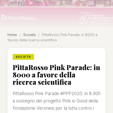
Home
/
Società
/
PittaRosso Pink Parade: in 8000 a
favore della ricerca scientifica
SOCIETÀ
PittaRosso Pink Parade: in
8000 a favore della
ricerca scientifica
PittaRosso Pink Parade #PPP2020: in 8.000
a sostegno del progetto Pink is Good della
Fondazione Veronesi per la lotta contro i