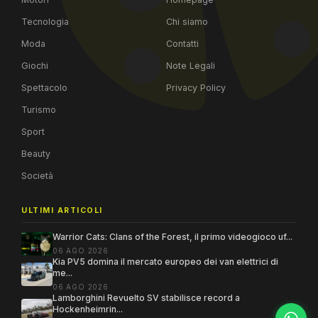
Tecnologia
Chi siamo
Moda
Contatti
Giochi
Note Legali
Spettacolo
Privacy Policy
Turismo
Sport
Beauty
Società
ULTIMI ARTICOLI
Warrior Cats: Clans of the Forest, il primo videogioco uf...
06 AGO 2026
Kia PV5 domina il mercato europeo dei van elettrici di
me...
06 AGO 2026
Lamborghini Revuelto SV stabilisce record a
Hockenheimrin...