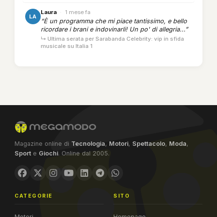
Laura
·
1 mese fa
LA
“È un programma che mi piace tantissimo, e bello
ricordare i brani e indovinarli! Un po' di allegria...”
↳ Ultima serata per Sarabanda Celebrity: vip in sfida
musicale su Italia 1
Magazine online di
Tecnologia
,
Motori
,
Spettacolo
,
Moda
,
Sport
e
Giochi
. Online dal 2005.
CATEGORIE
SITO
Motori
Homepage