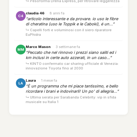
↳ Pesoforma Drena Express, per ritrovare leggerezza
claudia 46
·
8 anni fa
C4
“articolo interessante e da provare. io uso le fibre
di cheratina (uso le Toppik e le Caboki), é un...”
↳ Capelli forti e voluminosi con il siero riparatore
EuPhidra
Marco Mason
·
3 settimane fa
MM
“Peccato che nel rinnovo i prezzi siano saliti ed i
km inclusi in certe auto azzerati, in un caso...”
↳ KINTO confermato car sharing ufficiale di Venezia:
innovazione Toyota fino al 2030
Laura
·
1 mese fa
LA
“È un programma che mi piace tantissimo, e bello
ricordare i brani e indovinarli! Un po' di allegria...”
↳ Ultima serata per Sarabanda Celebrity: vip in sfida
musicale su Italia 1