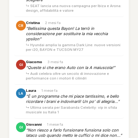
↳ SEAT lancia una nuova campagna per Ibiza e Arona:
design, affidabilità e valore
Cristina
·
2 mesi fa
CR
“Bellissima questa Bayon! La terrò in
considerazione per sostituire la mia vecchia
ypsilon”
↳ Hyundai amplia la gamma Dark Line: nuove versioni
per i20, BAYON e TUCSON MY27
Giacomo
·
3 mesi fa
GI
“Queste si che erano Auto con la A maiuscola!”
↳ Audi celebra oltre un secolo di innovazione e
performance con i motori 6 cilindri
Laura
·
1 mese fa
LA
“È un programma che mi piace tantissimo, e bello
ricordare i brani e indovinarli! Un po' di allegria...”
↳ Ultima serata per Sarabanda Celebrity: vip in sfida
musicale su Italia 1
Giovanni
·
1 mese fa
GI
“Non riesco a farlo funsionare funsiona solo con
lataco usb quando metto le cuffici o mi dice non...”