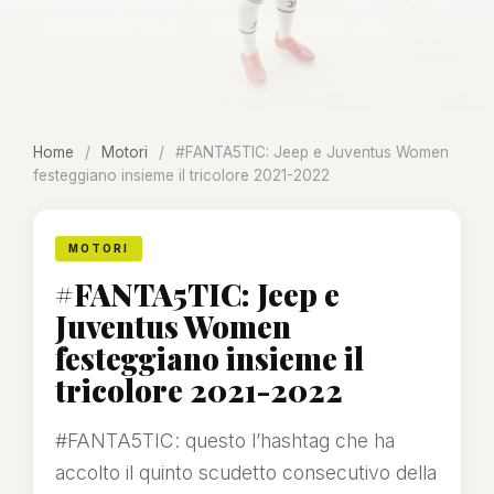
Home
/
Motori
/
#FANTA5TIC: Jeep e Juventus Women
festeggiano insieme il tricolore 2021-2022
MOTORI
#FANTA5TIC: Jeep e
Juventus Women
festeggiano insieme il
tricolore 2021-2022
#FANTA5TIC: questo l’hashtag che ha
accolto il quinto scudetto consecutivo della