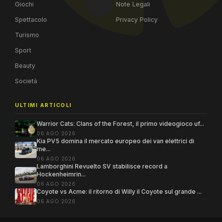
Giochi
Note Legali
Spettacolo
Privacy Policy
Turismo
Sport
Beauty
Società
ULTIMI ARTICOLI
Warrior Cats: Clans of the Forest, il primo videogioco uf...
06 AGO 2026
Kia PV5 domina il mercato europeo dei van elettrici di
me...
06 AGO 2026
Lamborghini Revuelto SV stabilisce record a
Hockenheimrin...
06 AGO 2026
Coyote vs Acme: il ritorno di Willy il Coyote sul grande ...
06 AGO 2026