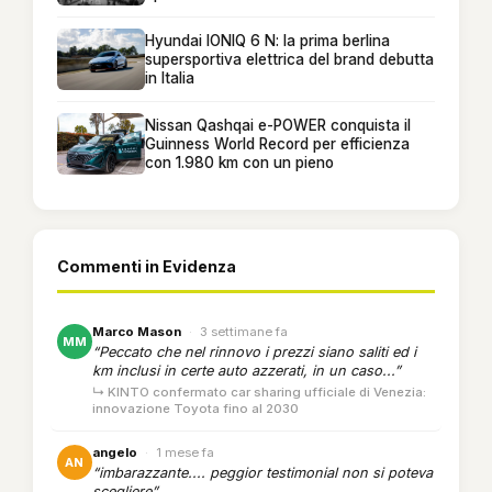
Hyundai IONIQ 6 N: la prima berlina
supersportiva elettrica del brand debutta
in Italia
Nissan Qashqai e-POWER conquista il
Guinness World Record per efficienza
con 1.980 km con un pieno
Commenti in Evidenza
Marco Mason
·
3 settimane fa
MM
“Peccato che nel rinnovo i prezzi siano saliti ed i
km inclusi in certe auto azzerati, in un caso...”
↳ KINTO confermato car sharing ufficiale di Venezia:
innovazione Toyota fino al 2030
angelo
·
1 mese fa
AN
“imbarazzante.... peggior testimonial non si poteva
scegliere”