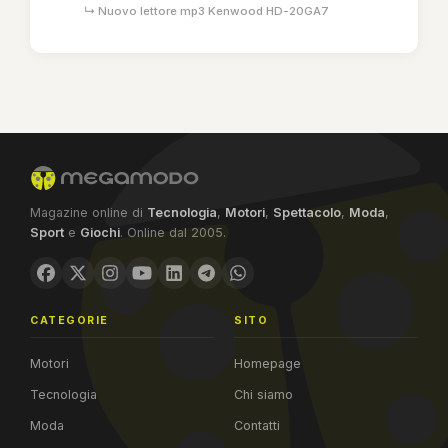
↳ Nuovo lettore mp3 Kenwood HD-20GA7
Magazine online di
Tecnologia
,
Motori
,
Spettacolo
,
Moda
,
Sport
e
Giochi
. Online dal 2005.
CATEGORIE
SITO
Motori
Homepage
Tecnologia
Chi siamo
Moda
Contatti