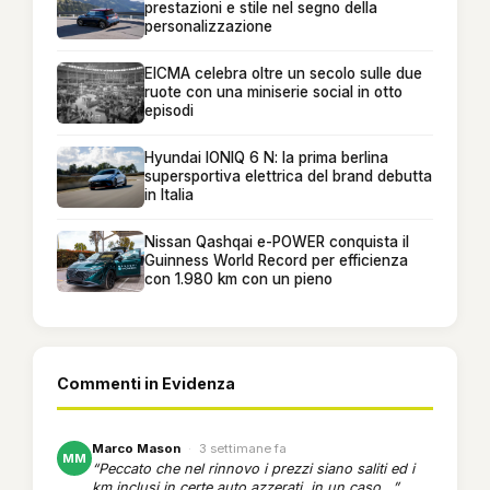
prestazioni e stile nel segno della
personalizzazione
EICMA celebra oltre un secolo sulle due
ruote con una miniserie social in otto
episodi
Hyundai IONIQ 6 N: la prima berlina
supersportiva elettrica del brand debutta
in Italia
Nissan Qashqai e-POWER conquista il
Guinness World Record per efficienza
con 1.980 km con un pieno
Commenti in Evidenza
Marco Mason
·
3 settimane fa
MM
“Peccato che nel rinnovo i prezzi siano saliti ed i
km inclusi in certe auto azzerati, in un caso...”