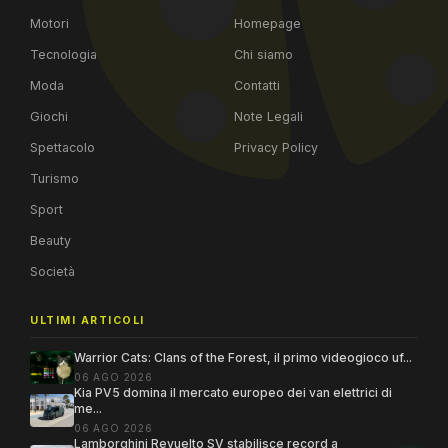
Motori
Homepage
Tecnologia
Chi siamo
Moda
Contatti
Giochi
Note Legali
Spettacolo
Privacy Policy
Turismo
Sport
Beauty
Società
ULTIMI ARTICOLI
Warrior Cats: Clans of the Forest, il primo videogioco uf...
06 AGO 2026
Kia PV5 domina il mercato europeo dei van elettrici di
me...
06 AGO 2026
Lamborghini Revuelto SV stabilisce record a