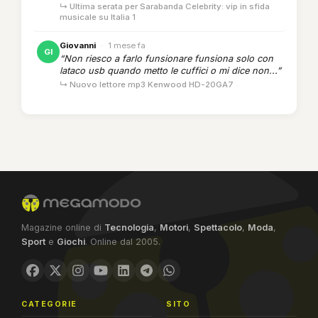
↳ Ultima serata per Sarabanda Celebrity: vip in sfida
musicale su Italia 1
Giovanni
·
1 mese fa
GI
“Non riesco a farlo funsionare funsiona solo con
lataco usb quando metto le cuffici o mi dice non...”
↳ Nuovo lettore mp3 Kenwood HD-20GA7
Magazine online di
Tecnologia
,
Motori
,
Spettacolo
,
Moda
,
Sport
e
Giochi
. Online dal 2005.
CATEGORIE
SITO