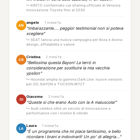
↳ KINTO confermato car sharing ufficiale di Venezia:
innovazione Toyota fino al 2030
angelo
·
1 mese fa
AN
“imbarazzante.... peggior testimonial non si poteva
scegliere”
↳ SEAT lancia una nuova campagna per Ibiza e Arona:
design, affidabilità e valore
Cristina
·
2 mesi fa
CR
“Bellissima questa Bayon! La terrò in
considerazione per sostituire la mia vecchia
ypsilon”
↳ Hyundai amplia la gamma Dark Line: nuove versioni
per i20, BAYON e TUCSON MY27
Giacomo
·
3 mesi fa
GI
“Queste si che erano Auto con la A maiuscola!”
↳ Audi celebra oltre un secolo di innovazione e
performance con i motori 6 cilindri
Laura
·
1 mese fa
LA
“È un programma che mi piace tantissimo, e bello
ricordare i brani e indovinarli! Un po' di allegria...”