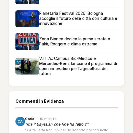
Planetaria Festival 2026: Bologna
accoglie il futuro delle città con cultura e
innovazione
Zona Bianca dedica la prima serata a
Fakir, Roggero e clima estremo
V.I.T.A.: Campus Bio-Medico e
Mercedes-Benz lanciano il programma di
open innovation per l’agricoltura del
futuro
Commenti in Evidenza
Carlo
·
10 mesi fa
CA
“Ma il Bayesian che fine ha fatto ?”
↳ A "Quarta Repubblica": lo scontro politico nelle