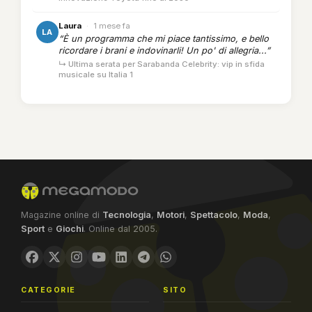
Laura
·
1 mese fa
LA
“È un programma che mi piace tantissimo, e bello
ricordare i brani e indovinarli! Un po' di allegria...”
↳ Ultima serata per Sarabanda Celebrity: vip in sfida
musicale su Italia 1
Magazine online di
Tecnologia
,
Motori
,
Spettacolo
,
Moda
,
Sport
e
Giochi
. Online dal 2005.
CATEGORIE
SITO