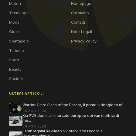
Motori
Homepage
Tecnologia
Chi siamo
Moda
Contatti
Giochi
Note Legali
Spettacolo
Privacy Policy
Turismo
Sport
Beauty
Società
ULTIMI ARTICOLI
Warrior Cats: Clans of the Forest, il primo videogioco uf...
06 AGO 2026
Kia PV5 domina il mercato europeo dei van elettrici di
me...
06 AGO 2026
Lamborghini Revuelto SV stabilisce record a
Hockenheimrin...