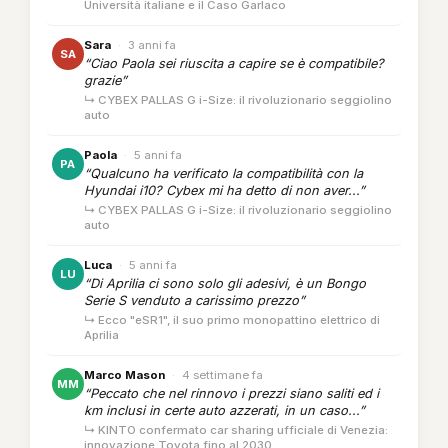
Università italiane e il Caso Garlaco
Sara
·
3 anni fa
SA
“Ciao Paola sei riuscita a capire se è compatibile?
grazie”
↳ CYBEX PALLAS G i-Size: il rivoluzionario seggiolino
auto
Paola
·
5 anni fa
PA
“Qualcuno ha verificato la compatibilità con la
Hyundai i10? Cybex mi ha detto di non aver...”
↳ CYBEX PALLAS G i-Size: il rivoluzionario seggiolino
auto
Luca
·
5 anni fa
LU
“Di Aprilia ci sono solo gli adesivi, è un Bongo
Serie S venduto a carissimo prezzo”
↳ Ecco "eSR1", il suo primo monopattino elettrico di
Aprilia
Marco Mason
·
4 settimane fa
MM
“Peccato che nel rinnovo i prezzi siano saliti ed i
km inclusi in certe auto azzerati, in un caso...”
↳ KINTO confermato car sharing ufficiale di Venezia:
innovazione Toyota fino al 2030