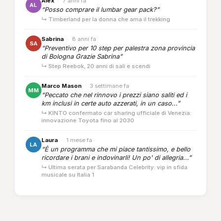
Alex
·
7 anni fa
AL
“Posso comprare il lumbar gear pack?”
↳ Timberland per la donna che ama il trekking
Sabrina
·
8 anni fa
SA
“Preventivo per 10 step per palestra zona provincia
di Bologna Grazie Sabrina”
↳ Step Reebok, 20 anni di sali e scendi
Marco Mason
·
3 settimane fa
MM
“Peccato che nel rinnovo i prezzi siano saliti ed i
km inclusi in certe auto azzerati, in un caso...”
↳ KINTO confermato car sharing ufficiale di Venezia:
innovazione Toyota fino al 2030
Laura
·
1 mese fa
LA
“È un programma che mi piace tantissimo, e bello
ricordare i brani e indovinarli! Un po' di allegria...”
↳ Ultima serata per Sarabanda Celebrity: vip in sfida
musicale su Italia 1