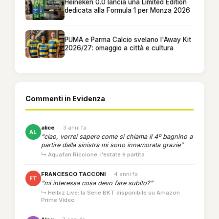
Heineken 0.0 lancia una Limited Edition
dedicata alla Formula 1 per Monza 2026
PUMA e Parma Calcio svelano l'Away Kit
2026/27: omaggio a città e cultura
Commenti in Evidenza
alice
·
3 anni fa
AL
“ciao, vorrei sapere come si chiama il 4º bagnìno a
partire dalla sinistra mi sono innamorata grazie”
↳ Aquafan Riccione: l'estate è partita
FRANCESCO TACCONI
·
4 anni fa
FT
“mi interessa cosa devo fare subito?”
↳ Helbiz Live: la Serie BKT disponibile su Amazon
Prime Video