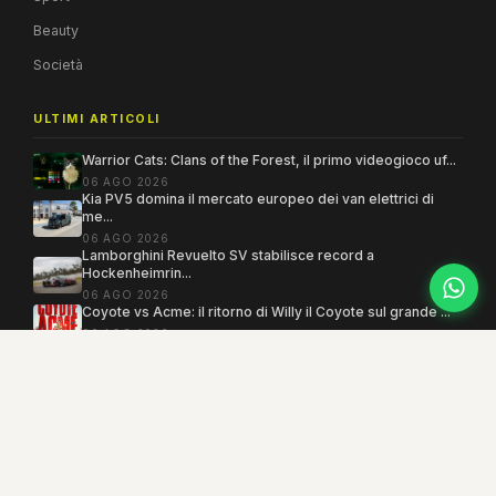
Beauty
Società
ULTIMI ARTICOLI
Warrior Cats: Clans of the Forest, il primo videogioco uf...
06 AGO 2026
Kia PV5 domina il mercato europeo dei van elettrici di
me...
06 AGO 2026
Lamborghini Revuelto SV stabilisce record a
Hockenheimrin...
06 AGO 2026
Coyote vs Acme: il ritorno di Willy il Coyote sul grande ...
06 AGO 2026
Copyright 2005–2026 ©
MEGAMODO
. Tutti i diritti sono riservati.
Powered by MEGACMS
Testata giornalistica quotidiana registrata presso il Tribunale di Benevento con
autorizzazione n. 3/08. Iscrizione al ROC n. 17031.