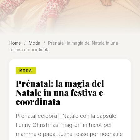
Home
/
Moda
/
Prénatal: la magia del Natale in una
festiva e coordinata
MODA
Prénatal: la magia del
Natale in una festiva e
coordinata
Prenatal celebra il Natale con la capsule
Funny Christmas: maglioni in tricot per
mamme e papa, tutine rosse per neonati e