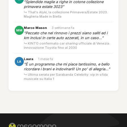
“Splendide maglie a righe in cotone collezione
primavera estate 3023”
↳ That's Alyki, la collezione Primavera/Estate 2023.
Maglieria Made in Biella
Marco Mason
·
3 settimane fa
MM
“Peccato che nel rinnovo i prezzi siano saliti ed i
km inclusi in certe auto azzerati, in un caso...”
↳ KINTO confermato car sharing ufficiale di Venezia:
innovazione Toyota fino al 2030
Laura
·
1 mese fa
LA
“È un programma che mi piace tantissimo, e bello
ricordare i brani e indovinarli! Un po' di allegria...”
↳ Ultima serata per Sarabanda Celebrity: vip in sfida
musicale su Italia 1