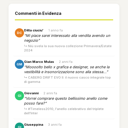
Commenti in Evidenza
Ditta ciuciu'
·
1 anno fa
DC
“Mi piace sarei interessato alla vendita avendo un
negozio”
↳ Niù svela la sua nuova collezione Primavera/Estate
2024
Gian Marco Mulas
·
2 anni fa
GM
“Moooolto bello x grafica e designer, se anche la
vestibilità e insonorizzazione sono alla stessa...”
↳ CABERG DRIFT EVO II: il nuovo casco integrale top
di gamma
Giovanni
·
2 anni fa
GI
“Vorrei comprare questo bellissimo anello come
posso fare?”
↳ #Timeless2010, l'anello celebrativo del triplete
dell'Inter
Giuseppina
·
3 anni fa
GI