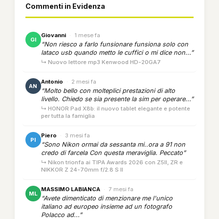
Commenti in Evidenza
Giovanni
·
1 mese fa
GI
“Non riesco a farlo funsionare funsiona solo con
lataco usb quando metto le cuffici o mi dice non...”
↳ Nuovo lettore mp3 Kenwood HD-20GA7
Antonio
·
2 mesi fa
AN
“Molto bello con molteplici prestazioni di alto
livello. Chiedo se sia presente la sim per operare...”
↳ HONOR Pad X8b: il nuovo tablet elegante e potente
per tutta la famiglia
Piero
·
3 mesi fa
PI
“Sono Nikon ormai da sessanta mi..ora a 91 non
credo di farcela Con questa meraviglia. Peccato”
↳ Nikon trionfa ai TIPA Awards 2026 con Z5II, ZR e
NIKKOR Z 24-70mm f/2.8 S II
MASSIMO LABIANCA
·
7 mesi fa
ML
“Avete dimenticato di menzionare me l'unico
italiano ad europeo insieme ad un fotografo
Polacco ad...”