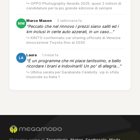
↳ OPPO Photography Awards 2025: quasi 2 milioni di
candidature per la più grande edizione di sempre
Marco Mason
·
3 settimane fa
MM
“Peccato che nel rinnovo i prezzi siano saliti ed i
km inclusi in certe auto azzerati, in un caso...”
↳ KINTO confermato car sharing ufficiale di Venezia:
innovazione Toyota fino al 2030
Laura
·
1 mese fa
LA
“È un programma che mi piace tantissimo, e bello
ricordare i brani e indovinarli! Un po' di allegria...”
↳ Ultima serata per Sarabanda Celebrity: vip in sfida
musicale su Italia 1
Magazine online di
Tecnologia
,
Motori
,
Spettacolo
,
Moda
,