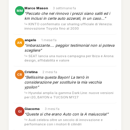
Marco Mason
·
3 settimane fa
MM
“Peccato che nel rinnovo i prezzi siano saliti ed i
km inclusi in certe auto azzerati, in un caso...”
↳ KINTO confermato car sharing ufficiale di Venezia:
innovazione Toyota fino al 2030
angelo
·
1 mese fa
AN
“imbarazzante.... peggior testimonial non si poteva
scegliere”
↳ SEAT lancia una nuova campagna per Ibiza e Arona:
design, affidabilità e valore
Cristina
·
2 mesi fa
CR
“Bellissima questa Bayon! La terrò in
considerazione per sostituire la mia vecchia
ypsilon”
↳ Hyundai amplia la gamma Dark Line: nuove versioni
per i20, BAYON e TUCSON MY27
Giacomo
·
3 mesi fa
GI
“Queste si che erano Auto con la A maiuscola!”
↳ Audi celebra oltre un secolo di innovazione e
performance con i motori 6 cilindri