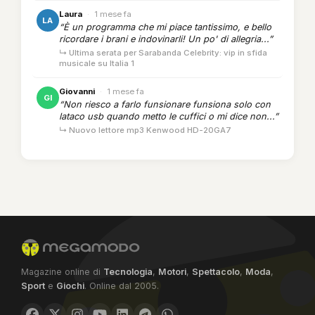
Laura
·
1 mese fa
LA
“È un programma che mi piace tantissimo, e bello
ricordare i brani e indovinarli! Un po' di allegria...”
↳ Ultima serata per Sarabanda Celebrity: vip in sfida
musicale su Italia 1
Giovanni
·
1 mese fa
GI
“Non riesco a farlo funsionare funsiona solo con
lataco usb quando metto le cuffici o mi dice non...”
↳ Nuovo lettore mp3 Kenwood HD-20GA7
Magazine online di
Tecnologia
,
Motori
,
Spettacolo
,
Moda
,
Sport
e
Giochi
. Online dal 2005.