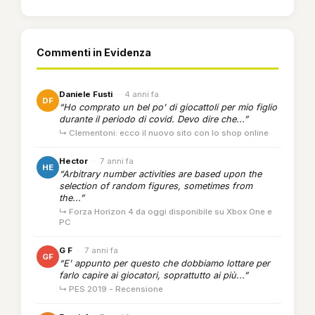
Commenti in Evidenza
Daniele Fusti
·
4 anni fa
DF
“Ho comprato un bel po' di giocattoli per mio figlio
durante il periodo di covid. Devo dire che...”
↳ Clementoni: ecco il nuovo sito con lo shop online
Hector
·
7 anni fa
HE
“Arbitrary number activities are based upon the
selection of random figures, sometimes from
the...”
↳ Forza Horizon 4 da oggi disponibile su Xbox One e
PC
G F
·
7 anni fa
GF
“E' appunto per questo che dobbiamo lottare per
farlo capire ai giocatori, soprattutto ai più...”
↳ PES 2019 - Recensione