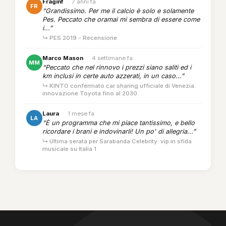
Fraginf
·
7 anni fa
FR
“Grandissimo. Per me il calcio è solo e solamente
Pes. Peccato che oramai mi sembra di essere come
i...”
↳ PES 2019 - Recensione
Marco Mason
·
4 settimane fa
MM
“Peccato che nel rinnovo i prezzi siano saliti ed i
km inclusi in certe auto azzerati, in un caso...”
↳ KINTO confermato car sharing ufficiale di Venezia:
innovazione Toyota fino al 2030
Laura
·
1 mese fa
LA
“È un programma che mi piace tantissimo, e bello
ricordare i brani e indovinarli! Un po' di allegria...”
↳ Ultima serata per Sarabanda Celebrity: vip in sfida
musicale su Italia 1