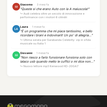
Giacomo
·
3 mesi fa
GI
“Queste si che erano Auto con la A maiuscola!”
↳ Audi celebra oltre un secolo di innovazione e
performance con i motori 6 cilindri
Laura
·
1 mese fa
LA
“È un programma che mi piace tantissimo, e bello
ricordare i brani e indovinarli! Un po' di allegria...”
↳ Ultima serata per Sarabanda Celebrity: vip in sfida
musicale su Italia 1
Giovanni
·
1 mese fa
GI
“Non riesco a farlo funsionare funsiona solo con
lataco usb quando metto le cuffici o mi dice non...”
↳ Nuovo lettore mp3 Kenwood HD-20GA7