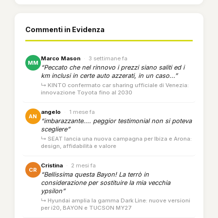
Commenti in Evidenza
Marco Mason
·
3 settimane fa
MM
“Peccato che nel rinnovo i prezzi siano saliti ed i
km inclusi in certe auto azzerati, in un caso...”
↳ KINTO confermato car sharing ufficiale di Venezia:
innovazione Toyota fino al 2030
angelo
·
1 mese fa
AN
“imbarazzante.... peggior testimonial non si poteva
scegliere”
↳ SEAT lancia una nuova campagna per Ibiza e Arona:
design, affidabilità e valore
Cristina
·
2 mesi fa
CR
“Bellissima questa Bayon! La terrò in
considerazione per sostituire la mia vecchia
ypsilon”
↳ Hyundai amplia la gamma Dark Line: nuove versioni
per i20, BAYON e TUCSON MY27