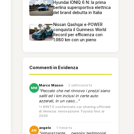
Hyundai IONIQ 6 N: la prima
berlina supersportiva elettrica
del brand debutta in Italia
Nissan Qashqai e-POWER
conquista il Guinness World
Record per efficienza con
1.980 km con un pieno
Commenti in Evidenza
Marco Mason
·
3 settimane fa
MM
“Peccato che nel rinnovo i prezzi siano
saliti ed i km inclusi in certe auto
azzerati, in un caso...”
↳ KINTO confermato car sharing ufficiale
di Venezia: innovazione Toyota fino al
2030
angelo
·
1 mese fa
AN
“imbarazzante.... peggior testimonial