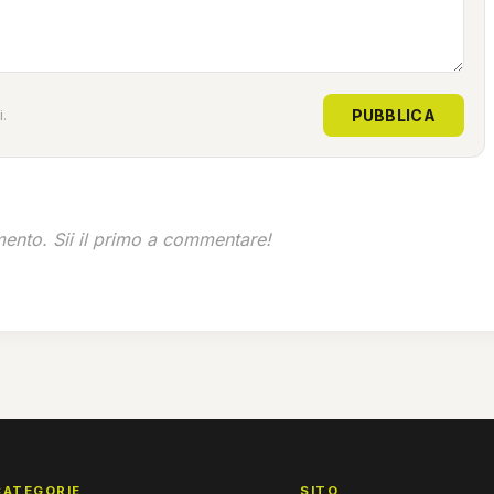
PUBBLICA
.
nto. Sii il primo a commentare!
CATEGORIE
SITO