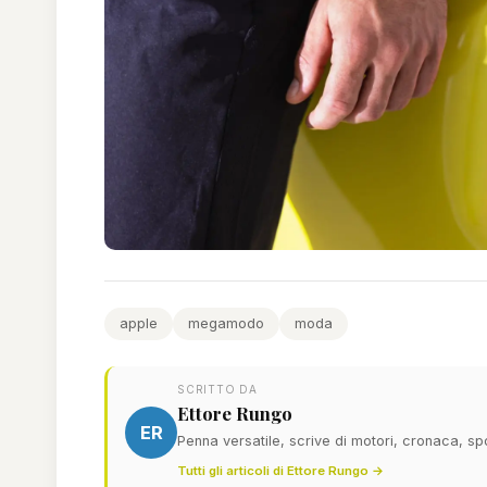
apple
megamodo
moda
SCRITTO DA
Ettore Rungo
ER
Penna versatile, scrive di motori, cronaca, sp
Tutti gli articoli di Ettore Rungo →