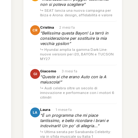
non si poteva scegliere”
↳ SEAT lancia una nuova campagna per
Ibiza e Arona: design, affidabilità e valore
Cristina
·
2 mesi fa
CR
“Bellissima questa Bayon! La terrò in
considerazione per sostituire la mia
vecchia ypsilon”
↳ Hyundai amplia la gamma Dark Line:
nuove versioni per i20, BAYON e TUCSON
MY27
Giacomo
·
3 mesi fa
GI
“Queste si che erano Auto con la A
maiuscola!”
↳ Audi celebra oltre un secolo di
innovazione e performance con i motori 6
cilindri
Laura
·
1 mese fa
LA
“È un programma che mi piace
tantissimo, e bello ricordare i brani e
indovinarli! Un po' di allegria...”
↳ Ultima serata per Sarabanda Celebrity:
vip in sfida musicale su Italia 1