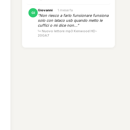
Giovanni
·
1 mese fa
GI
“Non riesco a farlo funsionare funsiona
solo con lataco usb quando metto le
cuffici o mi dice non...”
↳ Nuovo lettore mp3 Kenwood HD-
20GA7