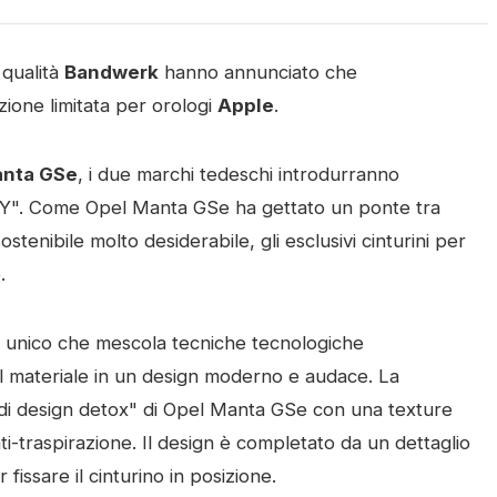
 qualità
Bandwerk
hanno annunciato che
izione limitata per orologi
Apple
.
anta GSe
, i due marchi tedeschi introdurranno
GY". Come Opel Manta GSe ha gettato un ponte tra
stenibile molto desiderabile, gli esclusivi cinturini per
.
ino unico che mescola tecniche tecnologiche
l materiale in un design moderno e audace. La
 di design detox" di Opel Manta GSe con una texture
nti-traspirazione. Il design è completato da un dettaglio
issare il cinturino in posizione.