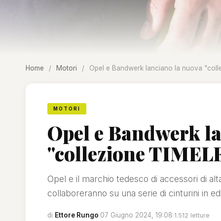
Home
/
Motori
/
Opel e Bandwerk lanciano la nuova "co
MOTORI
Opel e Bandwerk la
"collezione TIME
Opel e il marchio tedesco di accessori di a
collaboreranno su una serie di cinturini in edi
di
Ettore Rungo
·
07 Giugno 2024, 19:08
·
1.512 letture