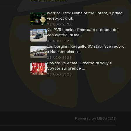
Warrior Cats: Clans of the Forest, il primo
videogioco uf...
06 AGO 2026
Kia PV5 domina il mercato europeo dei
van elettrici di me...
06 AGO 2026
Lamborghini Revuelto SV stabilisce record
a Hockenheimrin...
06 AGO 2026
Coyote vs Acme: il ritorno di Willy il
Coyote sul grande ...
06 AGO 2026
Powered by MEGACMS