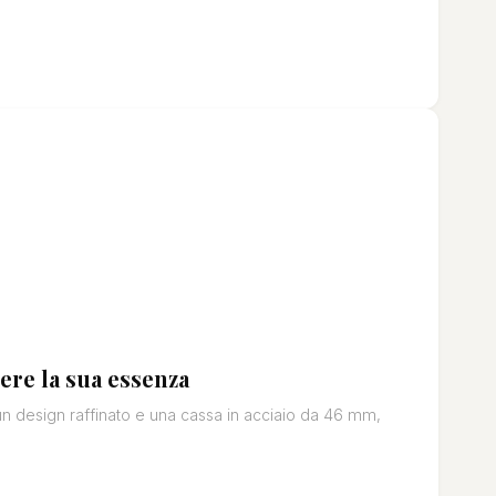
ere la sua essenza
n design raffinato e una cassa in acciaio da 46 mm,