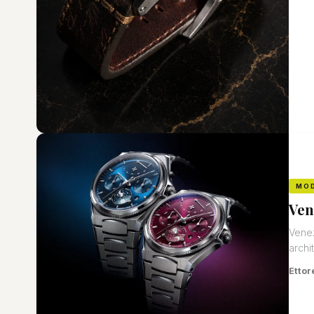
MO
Ven
Venez
archi
Ettor