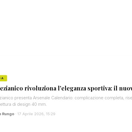
DA
ezianico rivoluziona l'eleganza sportiva: il nu
ianico presenta Arsenale Calendario: complicazione completa, riserv
tettura di design 40 mm.
e Rungo
· 17 Aprile 2026, 15:29