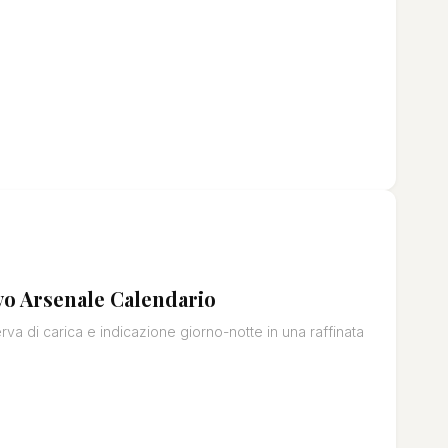
ovo Arsenale Calendario
a di carica e indicazione giorno-notte in una raffinata