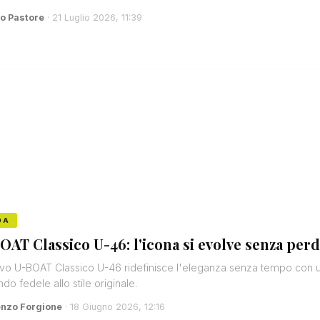
o Pastore
· 21 Luglio 2026, 11:39
DA
OAT Classico U-46: l'icona si evolve senza perd
ovo U-BOAT Classico U-46 ridefinisce l'eleganza senza tempo con u
ndo fedele allo stile originale.
enzo Forgione
· 18 Giugno 2026, 12:16