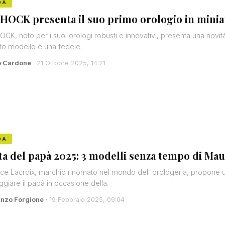
DA
HOCK presenta il suo primo orologio in minia
CK, noto per i suoi orologi robusti e innovativi, presenta una novit
o modello è una fedele.
o Cardone
· 21 Ottobre 2025, 14:21
DA
ta del papà 2025: 3 modelli senza tempo di Mau
ce Lacroix, marchio rinomato nel mondo dell'orologeria, propone una
ggiare il papà in occasione della.
enzo Forgione
· 19 Febbraio 2025, 09:04