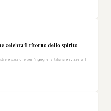
e celebra il ritorno dello spirito
le e passione per l’ingegneria italiana e svizzera: il