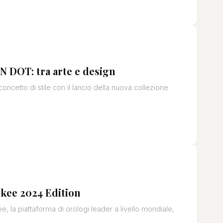
 DOT: tra arte e design
concetto di stile con il lancio della nuova collezione
kee 2024 Edition
 la piattaforma di orologi leader a livello mondiale,