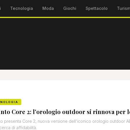
i
Tecnologia
Moda
Giochi
Spettacolo
Turis
CNOLOGIA
nto Core 2: l'orologio outdoor si rinnova per 
o presenta Core 2, nuova versione dell'iconico orologio outdoor ABC,
icerca di affidabilità.