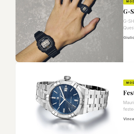
MO
G-S
G-SHO
Quest
Giuli
MO
Fes
Mauri
feste
Vinc