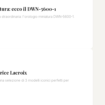
tura: ecco il DWN-5600-1
à straordinaria: l'orologio miniatura DWN-5600-1.
rice Lacroix
 selezione di 3 modelli iconici perfetti per