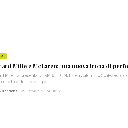
DA
hard Mille e McLaren: una nuova icona di per
rd Mille ha presentato l'RM 65-01 McLaren Automatic Split-Second
o capitolo della prestigiosa.
o Cardone
· 09 Ottobre 2024, 10:17