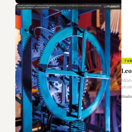
TU
Leo
Milan
situat
Giuli