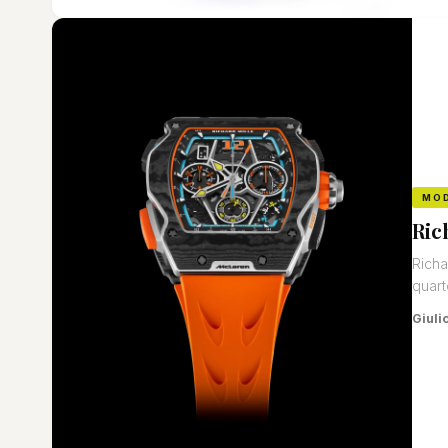
MO
Ric
Richa
quart
Giuli