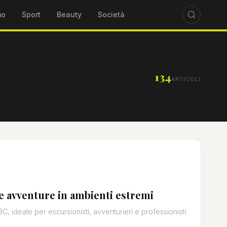
mo
Sport
Beauty
Società
134
ARTICOLI
le avventure in ambienti estremi
 ideale per escursionisti, avventurieri e professionisti