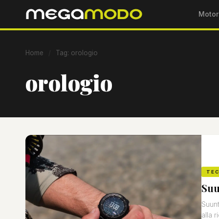
Motor
Home
/
Tag: orologio
orologio
TE
Suu
Suunt
alla r