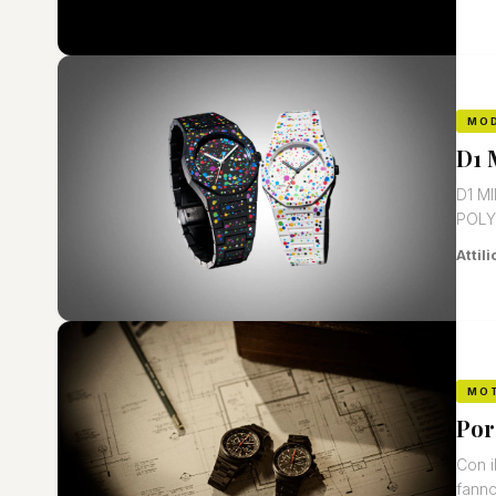
MO
D1 
D1 MI
POLY
Attili
MO
Por
Con i
fanno