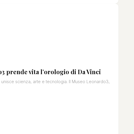
 prende vita l’orologio di Da Vinci
 unisce scienza, arte e tecnologia. Il Museo Leonardo3,