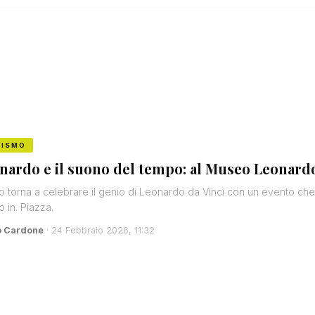
RISMO
nardo e il suono del tempo: al Museo Leonardo3
o torna a celebrare il genio di Leonardo da Vinci con un evento che
o in. Piazza.
o Cardone
· 24 Febbraio 2026, 11:32