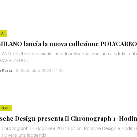
DA
MILANO lancia la nuova collezione POLYCARBON
LANO, celebre marchio italiano di orologeria, continua a ridefinire il 
CARBON DOT.
o Parsi
· 10 Settembre 2024, 14:45
TORI
sche Design presenta il Chronograph 1–Hodin
l Chronograph 1 – Hodinkee 2024 Edition, Porsche Design e Hodinkee,
 rivivere una leggenda.