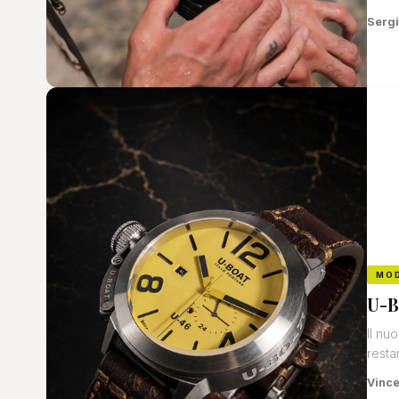
Sergi
MO
U-B
Il nu
resta
Vinc