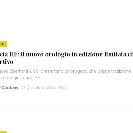
DA
cia HF: il nuovo orologio in edizione limitata ch
rtivo
a ed Eberhard & Co. presentano un progetto che unisce tradizione, sti
 orologio Lancia HF.
o Cardone
· 17 Dicembre 2025, 14:52