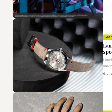
MO
Lan
spo
Lanci
nuovo
Giuli